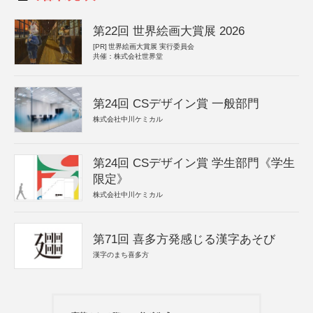
第22回 世界絵画大賞展 2026
[PR]
世界絵画大賞展 実行委員会
共催：株式会社世界堂
第24回 CSデザイン賞 一般部門
株式会社中川ケミカル
第24回 CSデザイン賞 学生部門《学生
限定》
株式会社中川ケミカル
第71回 喜多方発感じる漢字あそび
漢字のまち喜多方