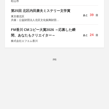
松山市
第25回 北区内田康夫ミステリー文学賞
39
あと
日
東京都北区
共催：公益財団法人北区文化振興財団
協力：一般財団法人内田康夫財団
協賛：株式会社実業之日本社
FM香川 CMコピー大賞2026 ～応募した瞬
24
間、あなたもクリエイター～
あと
日
株式会社エフエム香川
PR