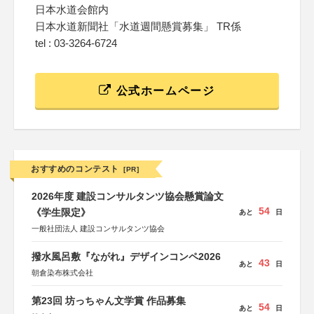
日本水道会館内
日本水道新聞社「水道週間懸賞募集」 TR係
tel : 03-3264-6724
公式ホームページ
おすすめのコンテスト
[PR]
2026年度 建設コンサルタンツ協会懸賞論文
54
《学生限定》
あと
日
一般社団法人 建設コンサルタンツ協会
撥水風呂敷『ながれ』デザインコンペ2026
43
あと
日
朝倉染布株式会社
第23回 坊っちゃん文学賞 作品募集
54
あと
日