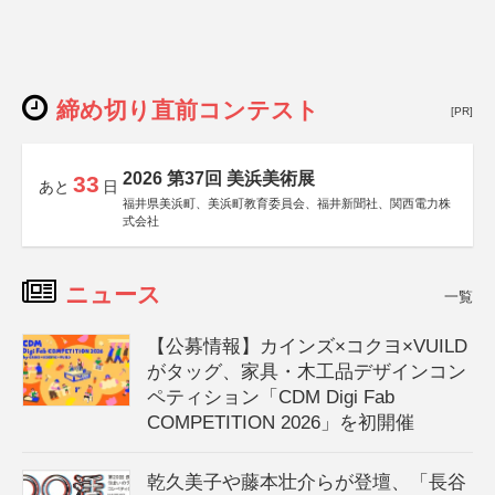
締め切り直前コンテスト
[PR]
2026 第37回 美浜美術展
33
あと
日
福井県美浜町、美浜町教育委員会、福井新聞社、関西電力株
式会社
ニュース
一覧
【公募情報】カインズ×コクヨ×VUILD
がタッグ、家具・木工品デザインコン
ペティション「CDM Digi Fab
COMPETITION 2026」を初開催
乾久美子や藤本壮介らが登壇、「長谷