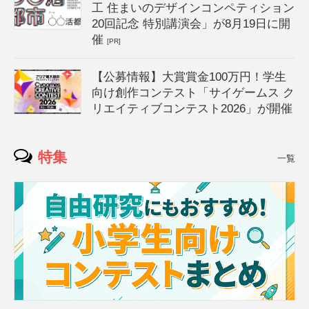
工 住まいのデザインコンペティション
20回記念 特別講演会」が8月19日に開
催
[PR]
【公募情報】大賞賞金100万円！学生
向け創作コンテスト「サイゲームス ク
リエイティブコンテスト2026」が開催
特集
一覧