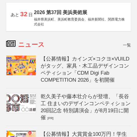
2026 第37回 美浜美術展
32
あと
日
福井県美浜町、美浜町教育委員会、福井新聞社、関西電力株
式会社
ニュース
一覧
【公募情報】カインズ×コクヨ×VUILD
がタッグ、家具・木工品デザインコン
ペティション「CDM Digi Fab
COMPETITION 2026」を初開催
乾久美子や藤本壮介らが登壇、「長谷
工 住まいのデザインコンペティション
20回記念 特別講演会」が8月19日に開
催
[PR]
【公募情報】大賞賞金100万円！学生