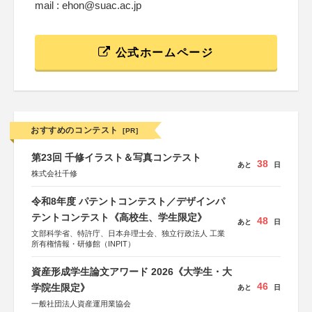
mail : ehon@suac.ac.jp
公式ホームページ
おすすめのコンテスト
[PR]
第23回 千修イラスト＆写真コンテスト
38
あと
日
株式会社千修
令和8年度 パテントコンテスト／デザインパ
テントコンテスト《高校生、学生限定》
48
あと
日
文部科学省、特許庁、日本弁理士会、独立行政法人 工業
所有権情報・研修館（INPIT）
資産形成学生論文アワード 2026《大学生・大
46
学院生限定》
あと
日
一般社団法人資産運用業協会