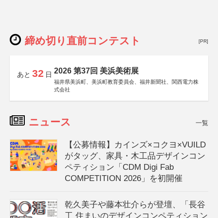
締め切り直前コンテスト
[PR]
2026 第37回 美浜美術展
32
あと
日
福井県美浜町、美浜町教育委員会、福井新聞社、関西電力株
式会社
ニュース
一覧
【公募情報】カインズ×コクヨ×VUILD
がタッグ、家具・木工品デザインコン
ペティション「CDM Digi Fab
COMPETITION 2026」を初開催
乾久美子や藤本壮介らが登壇、「長谷
工 住まいのデザインコンペティション