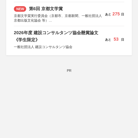
第6回 京都文学賞
NEW
275
あと
日
京都文学賞実行委員会（京都市、京都新聞、一般社団法人
京都出版文化協会 等）
協力：京都府書店商業組合、朝日新聞出版、
KADOKAWA、河出書房新社、幻冬舎、講談社、光文社、
2026年度 建設コンサルタンツ協会懸賞論文
集英社、小学館、祥伝社、新潮社、淡交社、ちいさいミシ
53
マ社、徳間書店、早川書房、PHP研究所、双葉社、文藝春
《学生限定》
あと
日
秋、ポプラ社、毎日新聞出版
一般社団法人 建設コンサルタンツ協会
PR