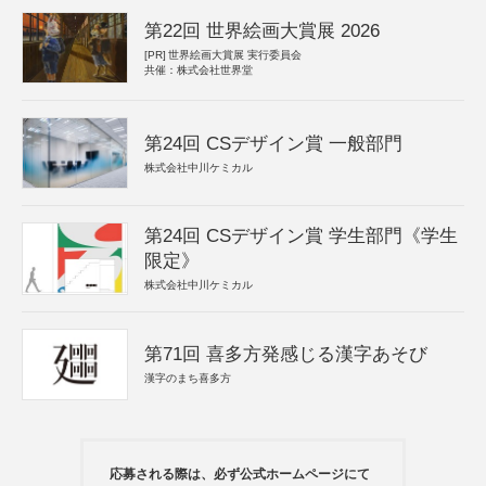
第22回 世界絵画大賞展 2026
[PR]
世界絵画大賞展 実行委員会
共催：株式会社世界堂
第24回 CSデザイン賞 一般部門
株式会社中川ケミカル
第24回 CSデザイン賞 学生部門《学生
限定》
株式会社中川ケミカル
第71回 喜多方発感じる漢字あそび
漢字のまち喜多方
応募される際は、必ず公式ホームページにて