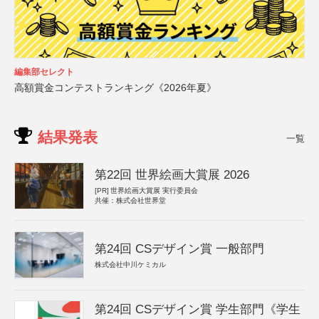
編集部セレクト
高額賞金コンテストランキング《2026年夏》
結果発表
一覧
第22回 世界絵画大賞展 2026
[PR]
世界絵画大賞展 実行委員会
共催：株式会社世界堂
第24回 CSデザイン賞 一般部門
株式会社中川ケミカル
第24回 CSデザイン賞 学生部門《学生