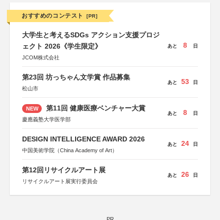
おすすめのコンテスト
[PR]
大学生と考えるSDGs アクション支援プロジ
8
ェクト 2026《学生限定》
あと
日
JCOM株式会社
第23回 坊っちゃん文学賞 作品募集
53
あと
日
松山市
第11回 健康医療ベンチャー大賞
NEW
8
あと
日
慶應義塾大学医学部
DESIGN INTELLIGENCE AWARD 2026
24
あと
日
中国美術学院（China Academy of Art）
第12回リサイクルアート展
26
あと
日
リサイクルアート展実行委員会
PR