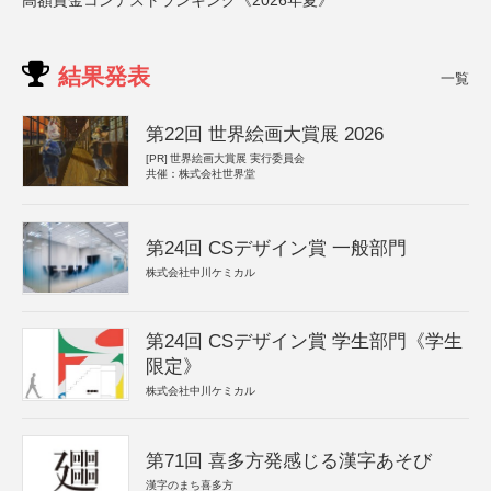
高額賞金コンテストランキング《2026年夏》
結果発表
一覧
第22回 世界絵画大賞展 2026
[PR]
世界絵画大賞展 実行委員会
共催：株式会社世界堂
第24回 CSデザイン賞 一般部門
株式会社中川ケミカル
第24回 CSデザイン賞 学生部門《学生
限定》
株式会社中川ケミカル
第71回 喜多方発感じる漢字あそび
漢字のまち喜多方