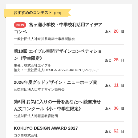
おすすめのコンテスト
[PR]
宮ヶ瀬小学校・中学校利活用アイデア
NEW
20
コンペ
あと
日
一般社団法人神奈川県建築士事務所協会
第18回 エイブル空間デザインコンペティショ
ン《学生限定》
25
あと
日
主催：株式会社エイブル
協力：一般社団法人DESIGN ASSOCIATION リベラルアー
ツ協会
運営：TOKYO COMPANY株式会社
2026年度グッドデザイン・ニューホープ賞
11
あと
日
公益財団法人日本デザイン振興会
第6回 お気に入りの一冊をあなたへ 読書推せ
36
ん文コンクール《小・中学生限定》
あと
日
公益財団法人博報堂教育財団
KOKUYO DESIGN AWARD 2027
62
あと
日
コクヨ株式会社