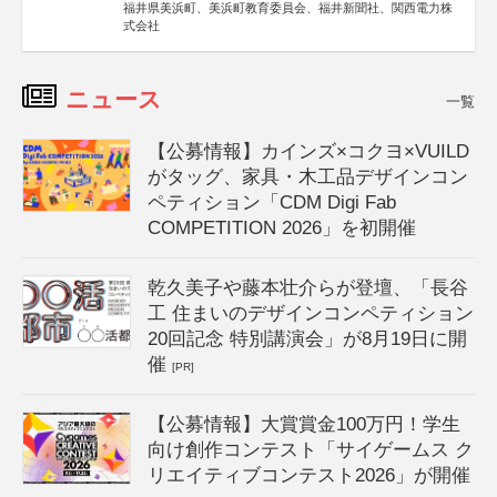
福井県美浜町、美浜町教育委員会、福井新聞社、関西電力株
式会社
ニュース
一覧
【公募情報】カインズ×コクヨ×VUILD
がタッグ、家具・木工品デザインコン
ペティション「CDM Digi Fab
COMPETITION 2026」を初開催
乾久美子や藤本壮介らが登壇、「長谷
工 住まいのデザインコンペティション
20回記念 特別講演会」が8月19日に開
催
[PR]
【公募情報】大賞賞金100万円！学生
向け創作コンテスト「サイゲームス ク
リエイティブコンテスト2026」が開催