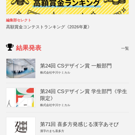
編集部セレクト
高額賞金コンテストランキング《2026年夏》
結果発表
一覧
第24回 CSデザイン賞 一般部門
株式会社中川ケミカル
第24回 CSデザイン賞 学生部門《学生
限定》
株式会社中川ケミカル
第71回 喜多方発感じる漢字あそび
漢字のまち喜多方