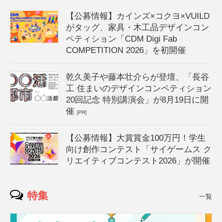
【公募情報】カインズ×コクヨ×VUILD
がタッグ、家具・木工品デザインコン
ペティション「CDM Digi Fab
COMPETITION 2026」を初開催
乾久美子や藤本壮介らが登壇、「長谷
工 住まいのデザインコンペティション
20回記念 特別講演会」が8月19日に開
催
[PR]
【公募情報】大賞賞金100万円！学生
向け創作コンテスト「サイゲームス ク
リエイティブコンテスト2026」が開催
特集
一覧