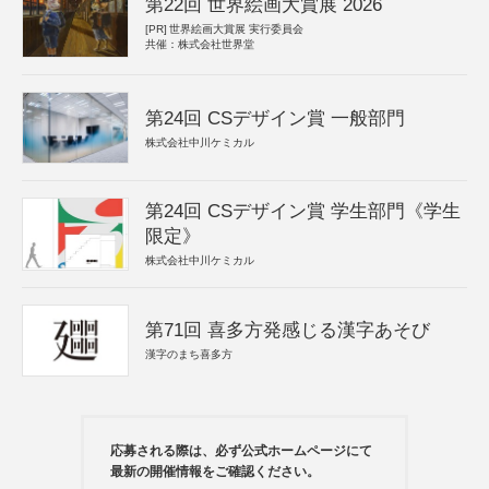
第22回 世界絵画大賞展 2026
[PR]
世界絵画大賞展 実行委員会
共催：株式会社世界堂
第24回 CSデザイン賞 一般部門
株式会社中川ケミカル
第24回 CSデザイン賞 学生部門《学生
限定》
株式会社中川ケミカル
第71回 喜多方発感じる漢字あそび
漢字のまち喜多方
応募される際は、必ず公式ホームページにて
最新の開催情報をご確認ください。