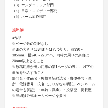
（3）ヤングコミック部門
（4）日常・コメディー部門
（5）ネーム原作部門
提出物
●作品
※ページ数の制限なし
※紙の大きさはB4または八つ切り、縦330～
385mm、横240～270mm、内枠の周りの余白は
20mm以上とること
※原稿用紙か出力用紙の第1ページの裏に、以下の
事項を記入すること
部門名・作品名・掲載希望雑誌名・郵便番号・住
所・電話番号・氏名（ふりがなを明記／ペンネーム
の場合も併記）・年齢（職業）・投稿歴・掲載歴
※詳細は公式ホームページを参照