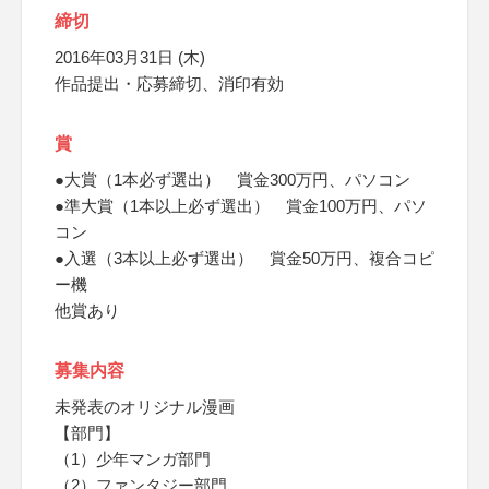
締切
2016年03月31日 (木)
作品提出・応募締切、消印有効
賞
●大賞（1本必ず選出） 賞金300万円、パソコン
●準大賞（1本以上必ず選出） 賞金100万円、パソ
コン
●入選（3本以上必ず選出） 賞金50万円、複合コピ
ー機
他賞あり
募集内容
未発表のオリジナル漫画
【部門】
（1）少年マンガ部門
（2）ファンタジー部門