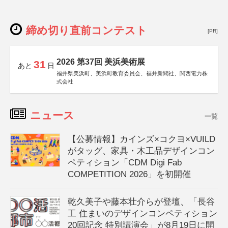
締め切り直前コンテスト
[PR]
2026 第37回 美浜美術展
31
あと
日
福井県美浜町、美浜町教育委員会、福井新聞社、関西電力株
式会社
ニュース
一覧
【公募情報】カインズ×コクヨ×VUILD
がタッグ、家具・木工品デザインコン
ペティション「CDM Digi Fab
COMPETITION 2026」を初開催
乾久美子や藤本壮介らが登壇、「長谷
工 住まいのデザインコンペティション
20回記念 特別講演会」が8月19日に開