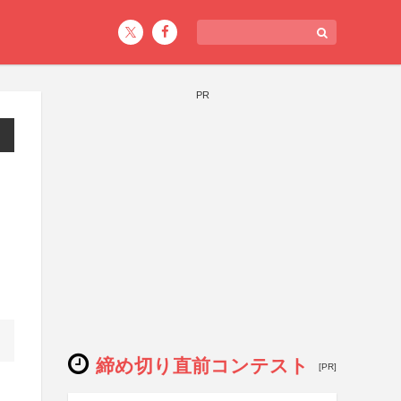
PR
締め切り直前コンテスト
[PR]