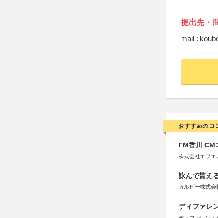
提出先・
mail : kou
おすすめのコ
FM香川 C
株式会社エフエ
詠んで貰える
カルビー株式会
ディファレン
ディファレント