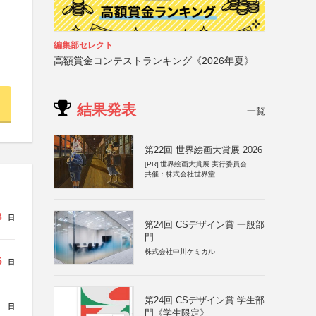
編集部セレクト
高額賞金コンテストランキング《2026年夏》
結果発表
一覧
第22回 世界絵画大賞展 2026
[PR]
世界絵画大賞展 実行委員会
共催：株式会社世界堂
3
日
第24回 CSデザイン賞 一般部
門
株式会社中川ケミカル
5
日
第24回 CSデザイン賞 学生部
日
門《学生限定》