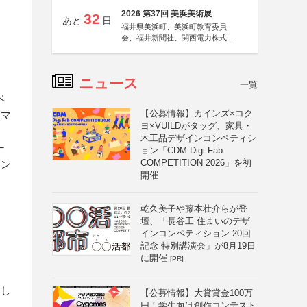
2026 第37回 美浜美術展
32
あと
日
福井県美浜町、美浜町教育委員
会、福井新聞社、関西電力株式会
社
ニュース
一覧
ペ
【公募情報】カインズ×コク
ラマ
ヨ×VUILDがタッグ、家具・
木工品デザインコンペティシ
ー
ョン「CDM Digi Fab
COMPETITION 2026」を初
マン
開催
乾久美子や藤本壮介らが登
壇、「長谷工 住まいのデザ
インコンペティション 20回
記念 特別講演会」が8月19日
に開催
[PR]
選し
【公募情報】大賞賞金100万
円！学生向け創作コンテスト