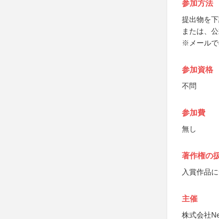
参加方法
提出物を下
または、公
※メールで
参加資格
不問
参加費
無し
著作権の
入賞作品に
主催
株式会社Neo