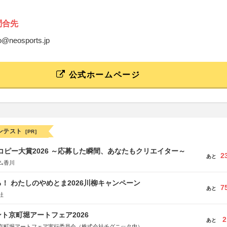
問合先
bo@neosports.jp
公式ホームページ
ンテスト
[PR]
Mコピー大賞2026 ～応募した瞬間、あなたもクリエイター～
2
あと
ム香川
！ わたしのやめとま2026川柳キャンペーン
7
あと
社
ト京町堀アートフェア2026
2
あと
京町堀アートフェア実行委員会（株式会社チグニッタ内）