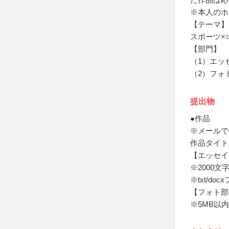
※本人のホ
【テーマ】
スポーツ×○
【部門】
（1）エッ
（2）フォ
提出物
●作品
※メールで
作品タイト
【エッセイ
※2000文
※txt/do
【フォト部
※5MB以内