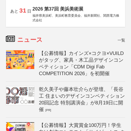
2026 第37回 美浜美術展
31
あと
日
福井県美浜町、美浜町教育委員会、福井新聞社、関西電力株
式会社
ニュース
一覧
【公募情報】カインズ×コクヨ×VUILD
がタッグ、家具・木工品デザインコン
ペティション「CDM Digi Fab
COMPETITION 2026」を初開催
乾久美子や藤本壮介らが登壇、「長谷
工 住まいのデザインコンペティション
20回記念 特別講演会」が8月19日に開
催
[PR]
【公募情報】大賞賞金100万円！学生