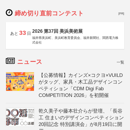
締め切り直前コンテスト
[PR]
2026 第37回 美浜美術展
33
あと
日
福井県美浜町、美浜町教育委員会、福井新聞社、関西電力株
式会社
ニュース
一覧
【公募情報】カインズ×コクヨ×VUILD
がタッグ、家具・木工品デザインコン
ペティション「CDM Digi Fab
COMPETITION 2026」を初開催
乾久美子や藤本壮介らが登壇、「長谷
工 住まいのデザインコンペティション
20回記念 特別講演会」が8月19日に開