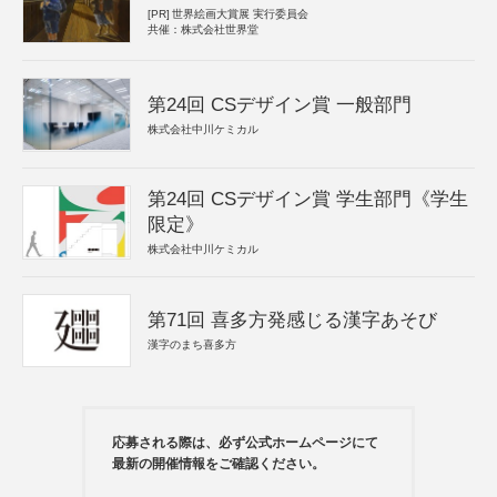
[PR]
世界絵画大賞展 実行委員会
共催：株式会社世界堂
第24回 CSデザイン賞 一般部門
株式会社中川ケミカル
第24回 CSデザイン賞 学生部門《学生
限定》
株式会社中川ケミカル
第71回 喜多方発感じる漢字あそび
漢字のまち喜多方
応募される際は、必ず公式ホームページにて
最新の開催情報をご確認ください。