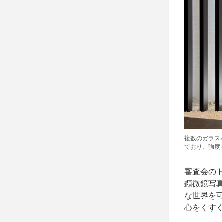
複数のガラス
ており、強度
審査会の
顕微鏡写
な世界を
心をくす