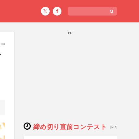
PR
:00
ン
締め切り直前コンテスト
[PR]