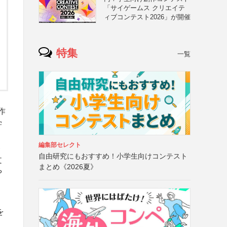
「サイゲームス クリエイテ
ィブコンテスト2026」が開催
特集
一覧
作
学
編集部セレクト
ト
自由研究にもおすすめ！小学生向けコンテスト
文
まとめ《2026夏》
や
を
と