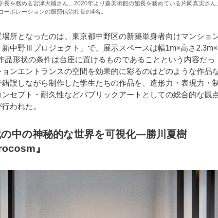
学長を務める宮津大輔さん、2020年より森美術館の館長を務めている片岡真実さん
コーポレーションの服部信治社長の4名。
置場所となったのは、東京都中野区の新築単身者向けマンショ
新中野Ⅲプロジェクト」で、展示スペースは幅1m×高さ2.3m
、作品形状の条件は台座に置けるものであることという内容だっ
ションエントランスの空間を効果的に彩るのはどのような作品
行錯誤しながら制作した学生たちの作品を、造形力・表現力・
コンセプト・耐久性などパブリックアートとしての総合的な観
が行われた。
鏡の中の神秘的な世界を可視化―勝川夏樹
rocosm』