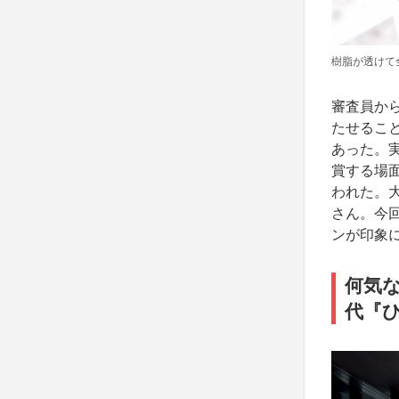
樹脂が透けて
審査員か
たせるこ
あった。
賞する場
われた。
さん。今
ンが印象
何気
代『