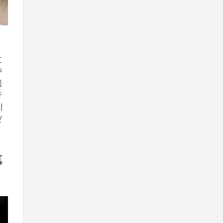
。
立
が
鑑
行
川
ゼ
真