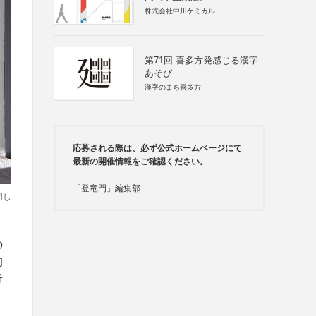
株式会社中川ケミカル
第71回 喜多方発感じる漢字
あそび
漢字のまち喜多方
応募される際は、必ず公式ホームページにて
最新の開催情報をご確認ください。
「登竜門」編集部
用し
の
的
奇