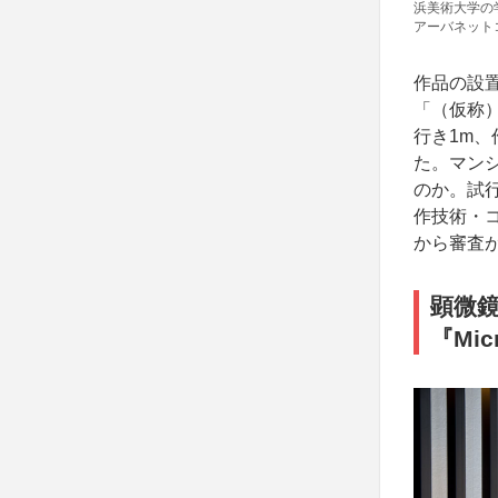
浜美術大学の
アーバネット
作品の設
「（仮称）
行き1m
た。マン
のか。試
作技術・
から審査
顕微
『Mic