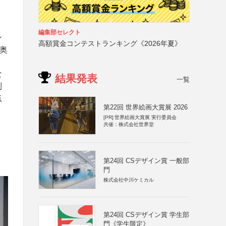
、
編集部セレクト
ン
高額賞金コンテストランキング《2026年夏》
×奥
な
結果発表
一覧
制
点
第22回 世界絵画大賞展 2026
[PR]
世界絵画大賞展 実行委員会
共催：株式会社世界堂
第24回 CSデザイン賞 一般部
門
株式会社中川ケミカル
第24回 CSデザイン賞 学生部
門《学生限定》