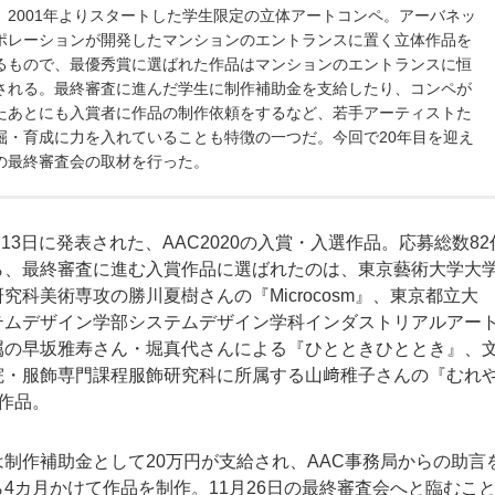
、2001年よりスタートした学生限定の立体アートコンペ。アーバネッ
ポレーションが開発したマンションのエントランスに置く立体作品を
るもので、最優秀賞に選ばれた作品はマンションのエントランスに恒
される。最終審査に進んだ学生に制作補助金を支給したり、コンペが
たあとにも入賞者に作品の制作依頼をするなど、若手アーティストた
掘・育成に力を入れていることも特徴の一つだ。今回で20年目を迎え
Cの最終審査会の取材を行った。
7月13日に発表された、AAC2020の入賞・入選作品。応募総数82
ら、最終審査に進む入賞作品に選ばれたのは、東京藝術大学大
究科美術専攻の勝川夏樹さんの『Microcosm』、東京都立大
テムデザイン学部システムデザイン学科インダストリアルアー
属の早坂雅寿さん・堀真代さんによる『ひとときひととき』、
院・服飾専門課程服飾研究科に所属する山﨑稚子さんの『むれ
作品。
制作補助金として20万円が支給され、AAC事務局からの助言
4カ月かけて作品を制作。11月26日の最終審査会へと臨むこ