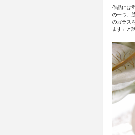
作品には
の一つ。
のガラス
ます」と