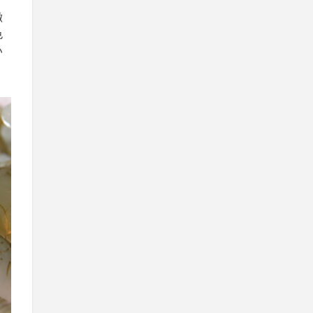
徴
色
い