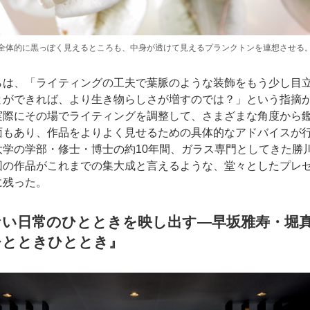
全体的に黒っぽく見えるところも、中身が透けて見えるプランクトンを連想させる
らは、「ライティングの工夫で葉脈のような装飾をもう少し目
とができれば、より生き物らしさが増すのでは？」という指摘
実際にその場でライティングを調整して、さまざまな角度から
面もあり、作品をよりよく見せるための具体的なアドバイスが
大学の学部・修士・博士の約10年間、ガラス専門としてきた勝
回の作品がこれまでの集大成と言えるような、堂々としたプレ
に残った。
ない日常のひとときを映し出す―早坂雅寿・堀
ひとときひととき』