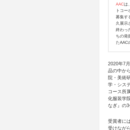
AAC
は
トコー
募集す
久展示
終わっ
ちの発
たAA
2020年
品の中か
院・美術研
学・シス
コース所
化服装学
なぎ』の3
受賞者には
受けながら