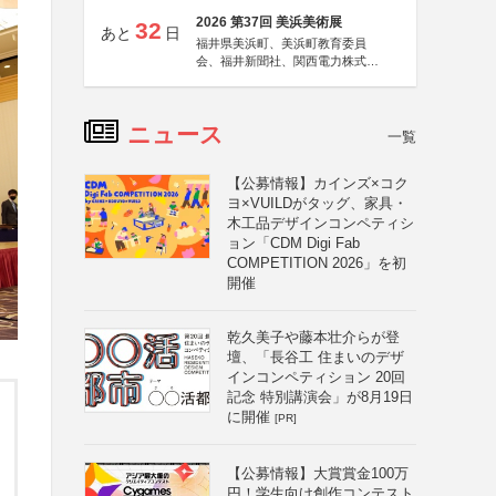
2026 第37回 美浜美術展
32
あと
日
福井県美浜町、美浜町教育委員
会、福井新聞社、関西電力株式会
社
ニュース
一覧
【公募情報】カインズ×コク
ヨ×VUILDがタッグ、家具・
木工品デザインコンペティシ
ョン「CDM Digi Fab
COMPETITION 2026」を初
開催
乾久美子や藤本壮介らが登
壇、「長谷工 住まいのデザ
インコンペティション 20回
記念 特別講演会」が8月19日
に開催
[PR]
【公募情報】大賞賞金100万
円！学生向け創作コンテスト