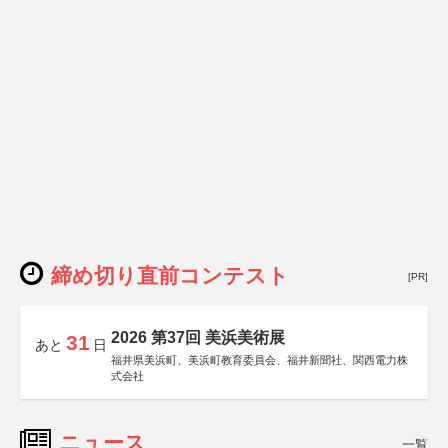
締め切り直前コンテスト
[PR]
2026 第37回 美浜美術展
31
あと
日
福井県美浜町、美浜町教育委員会、福井新聞社、関西電力株
式会社
ニュース
一覧