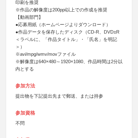
印刷を推奨
※作品の解像度は200ppi以上での作成を推奨
【動画部門】
●応募用紙（ホームページよりダウンロード）
●作品データを保存したディスク（CD-R、DVD±R
＜ラベルに、「作品タイトル」・「氏名」を明記
＞）
※avi/mpg/wmv/movファイル
※解像度は640×480～1920×1080、作品時間は2分以
内とする
参加方法
提出物を下記提出先まで郵送、または持参
参加資格
不問