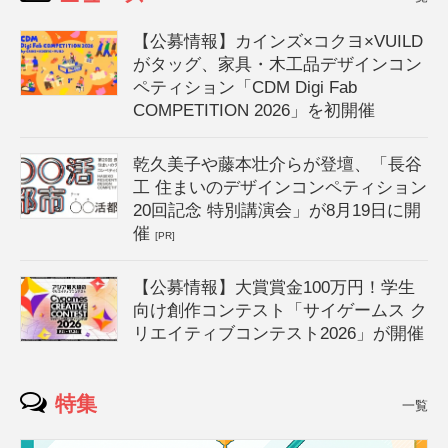
【公募情報】カインズ×コクヨ×VUILD
がタッグ、家具・木工品デザインコン
ペティション「CDM Digi Fab
COMPETITION 2026」を初開催
乾久美子や藤本壮介らが登壇、「長谷
工 住まいのデザインコンペティション
20回記念 特別講演会」が8月19日に開
催
[PR]
【公募情報】大賞賞金100万円！学生
向け創作コンテスト「サイゲームス ク
リエイティブコンテスト2026」が開催
特集
一覧