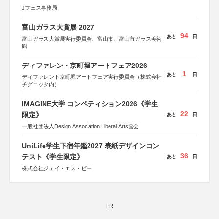
Jフェス事務局
富山ガラス大賞展 2027
94
あと
日
富山ガラス大賞展実行委員会、富山市、富山市ガラス美術
館
ディファレント京町堀アートフェア2026
1
あと
日
ディファレント京町堀アートフェア実行委員会（株式会社
チグニッタ内）
IMAGINE大学 コンペティション2026《学生
22
限定》
あと
日
一般社団法人Design Association Liberal Arts協会
UniLife学生下宿年鑑2027 表紙デザインコン
36
テスト《学生限定》
あと
日
株式会社ジェイ・エス・ビー
PR