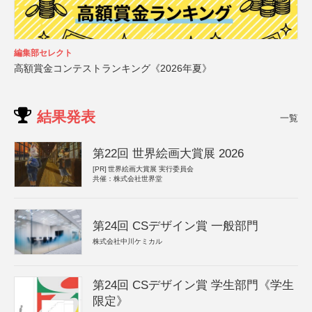
編集部セレクト
高額賞金コンテストランキング《2026年夏》
結果発表
一覧
第22回 世界絵画大賞展 2026
[PR]
世界絵画大賞展 実行委員会
共催：株式会社世界堂
第24回 CSデザイン賞 一般部門
株式会社中川ケミカル
第24回 CSデザイン賞 学生部門《学生
限定》