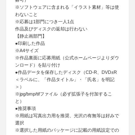
※ソフトウェアに含まれる「イラスト素材」等は使
わないこと
※応募は1部門につき一人1点
作品及びディスクの返却は行わない
【静止画部門】
●印刷した作品
※A4サイズ
※作品裏面に応募用紙（公式ホームページよりダウ
ンロード）を貼り付け
●作品データを保存したディスク（CD-R、DVD±R
＜ラベルに、「作品タイトル」・「氏名」を明記
＞）
※jpg/bmp/tifファイル（必ず拡張子を付加するこ
と）
●推奨事項
※用紙は写真出力用を推奨、光沢の有無等は好みで
選択
※選択した用紙のパッケージに記載の用紙設定での