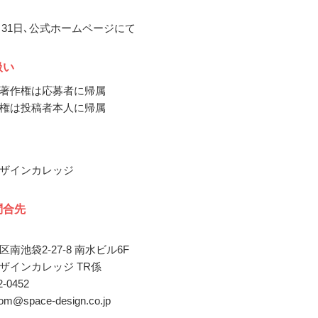
0月31日､公式ホームページにて
扱い
著作権は応募者に帰属
権は投稿者本人に帰属
ザインカレッジ
問合先
南池袋2-27-8 南水ビル6F
ザインカレッジ TR係
52-0452
oom@space-design.co.jp