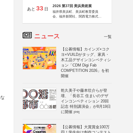
2026 第37回 美浜美術展
33
あと
日
福井県美浜町、美浜町教育委員
会、福井新聞社、関西電力株式会
社
ニュース
一覧
【公募情報】カインズ×コク
ヨ×VUILDがタッグ、家具・
木工品デザインコンペティシ
ョン「CDM Digi Fab
COMPETITION 2026」を初
開催
乾久美子や藤本壮介らが登
壇、「長谷工 住まいのデザ
のな
インコンペティション 20回
記念 特別講演会」が8月19日
に開催
[PR]
【公募情報】大賞賞金100万
円！学生向け創作コンテスト