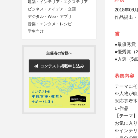
建築・インテリア・エクステリア
ビジネス・アイデア・企画
2018年09月
デジタル・Web・アプリ
作品提出・
音楽・エンタメ・レシピ
学生向け
賞
●最優秀賞
●優秀賞（
主催者の皆様へ
●入選（5点
コンテスト掲載申し込み
募集内容
テーマにそ
※人物が映
※応募者本
い作品
【テーマ】
お気に入りの
※インテリ
・自分の部