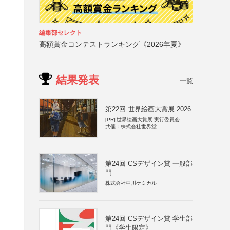
編集部セレクト
高額賞金コンテストランキング《2026年夏》
結果発表
一覧
第22回 世界絵画大賞展 2026
[PR]
世界絵画大賞展 実行委員会
共催：株式会社世界堂
第24回 CSデザイン賞 一般部
門
株式会社中川ケミカル
第24回 CSデザイン賞 学生部
門《学生限定》