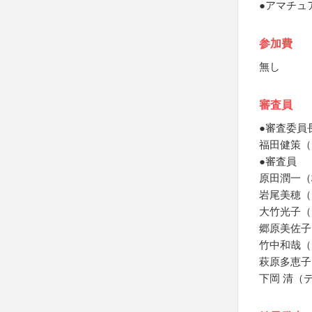
●アマチュ
参加費
無し
審査員
●審査委員
福田健策（
●審査員
原田潤一（
岩尾美穂（
大竹光子（
郷原美佐子
竹中和哉（
萩原多恵子
下岡 清（