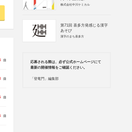
株式会社中川ケミカル
第71回 喜多方発感じる漢字
あそび
漢字のまち喜多方
4
日
応募される際は、必ず公式ホームページにて
最新の開催情報をご確認ください。
8
「登竜門」編集部
日
5
日
6
日