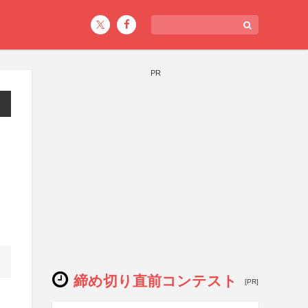
PR
締め切り直前コンテスト
[PR]