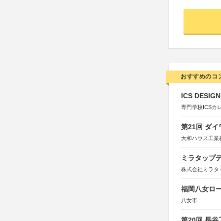
おすすめのコ
ICS DESI
専門学校ICSカ
第21回 ダ
大和ハウス工業
ミラタップデ
株式会社ミラタ
福岡八女ロ
八女市
第20回 長