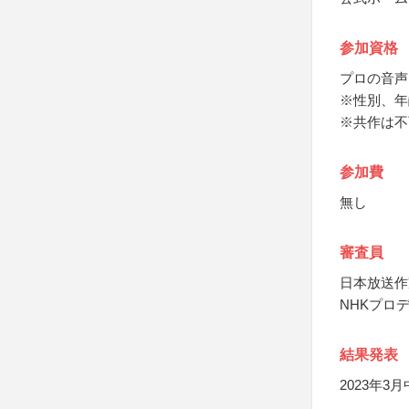
参加資格
プロの音声
※性別、年
※共作は不
参加費
無し
審査員
日本放送作
NHKプロ
結果発表
2023年