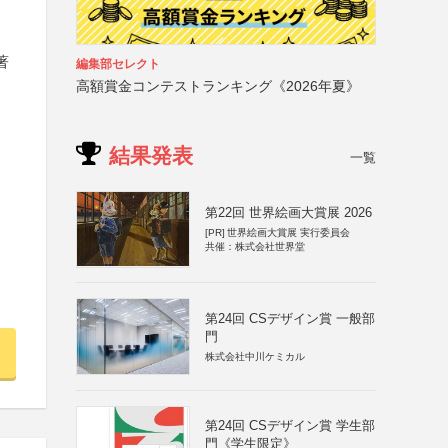
著
編集部セレクト
高額賞金コンテストランキング《2026年夏》
結果発表
一覧
第22回 世界絵画大賞展 2026
[PR]
世界絵画大賞展 実行委員会
共催：株式会社世界堂
第24回 CSデザイン賞 一般部
門
株式会社中川ケミカル
第24回 CSデザイン賞 学生部
門《学生限定》