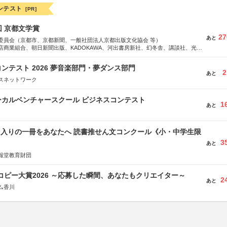
ンテスト
[PR]
回 京都文学賞
27
あと
委員会（京都市、京都新聞、一般社団法人京都出版文化協会 等）
店商業組合、朝日新聞出版、KADOKAWA、河出書房新社、幻冬舎、講談社、光文
学館、祥伝社、新潮社、淡交社、ちいさいミシマ社、徳間書店、早川書房、PHP
、文藝春秋、ポプラ社、毎日新聞出版
ンテスト 2026 夢音楽部門・夢ダンス部門
2
あと
スネットワーク
ーカルベンチャースクール ビジネスコンテスト
1
あと
に入りの一冊をあなたへ 読書推せん文コンクール《小・中学生限
3
あと
報堂教育財団
Mコピー大賞2026 ～応募した瞬間、あなたもクリエイター～
2
あと
ム香川