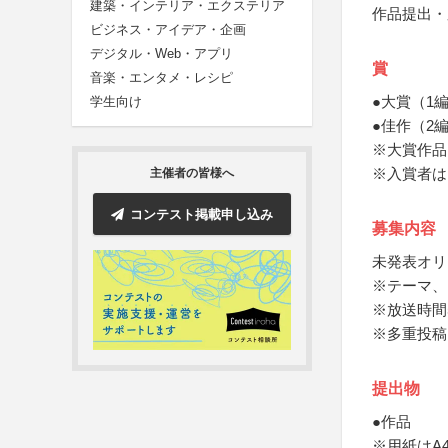
建築・インテリア・エクステリア
作品提出・
ビジネス・アイデア・企画
デジタル・Web・アプリ
賞
音楽・エンタメ・レシピ
●大賞（1
学生向け
●佳作（2
※大賞作品
※入賞者は
主催者の皆様へ
コンテスト掲載申し込み
募集内容
未発表オリ
※テーマ、
※放送時間
※多重投稿
提出物
●作品
※用紙はA