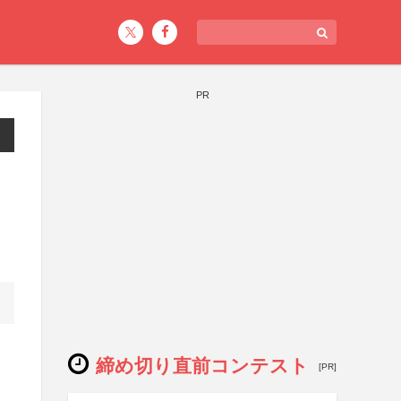
PR
締め切り直前コンテスト
[PR]