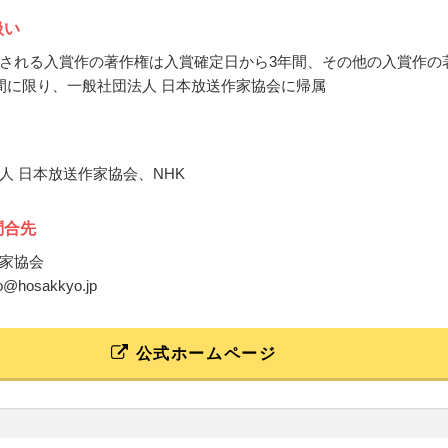
扱い
される入賞作の著作権は入賞確定日から3年間、その他の入賞作の
間に限り、一般社団法人 日本放送作家協会に帰属
人 日本放送作家協会、NHK
問合先
家協会
bo@hosakkyo.jp
公式ホームページ