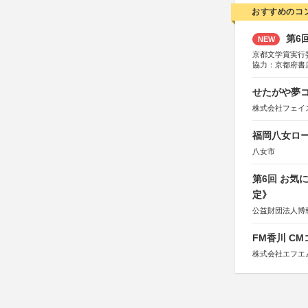
おすすめのコ
第6
NEW
京都文学賞実行
協力：京都府書
社、集英社、小
研究所、双葉社
せたがや夢コ
株式会社フェイ
福岡八女ロ
八女市
第6回 お気
定》
公益財団法人博
FM香川 C
株式会社エフエ