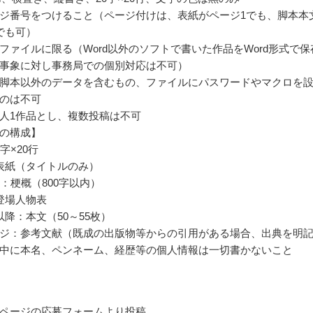
ジ番号をつけること（ページ付けは、表紙がページ1でも、脚本本
でも可）
ocxファイルに限る（Word以外のソフトで書いた作品をWord形式で保
事象に対し事務局での個別対応は不可）
脚本以外のデータを含むもの、ファイルにパスワードやマクロを
のは不可
人1作品とし、複数投稿は不可
の構成】
字×20行
表紙（タイトルのみ）
ジ：梗概（800字以内）
登場人物表
以降：本文（50～55枚）
ジ：参考文献（既成の出版物等からの引用がある場合、出典を明
中に本名、ペンネーム、経歴等の個人情報は一切書かないこと
ページの応募フォームより投稿