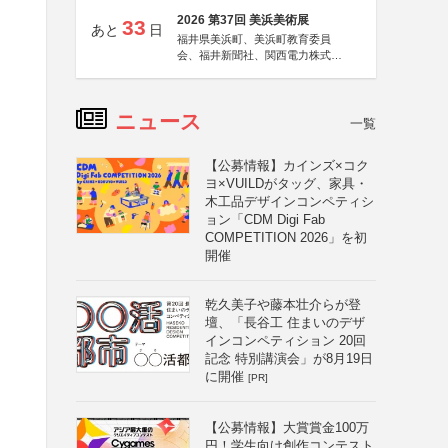
2026 第37回 美浜美術展
33
あと
日
福井県美浜町、美浜町教育委員
会、福井新聞社、関西電力株式会
社
ニュース
一覧
【公募情報】カインズ×コク
ヨ×VUILDがタッグ、家具・
木工品デザインコンペティシ
ョン「CDM Digi Fab
COMPETITION 2026」を初
開催
乾久美子や藤本壮介らが登
壇、「長谷工 住まいのデザ
インコンペティション 20回
記念 特別講演会」が8月19日
に開催
[PR]
【公募情報】大賞賞金100万
円！学生向け創作コンテスト