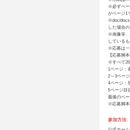
※必ずペー
がページ1
※doc/d
した場合の
※画像等、
しているも
※応募は一
【応募脚本
※すべて20
1ページ：
2～3ペー
4ページ：
5ページ目
最後のペー
※応募脚本
参加方法
公式ホーム