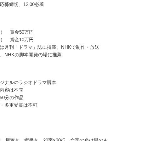
応募締切、12:00必着
編） 賞金50万円
編） 賞金10万円
は月刊「ドラマ」誌に掲載、NHKで制作・放送
、NHKの脚本開発の場に推薦
ジナルのラジオドラマ脚本
内容は不問
50分の作品
・多重受賞は不可
4、横置き、縦書き、20字×20行、文字の色は黒のみ