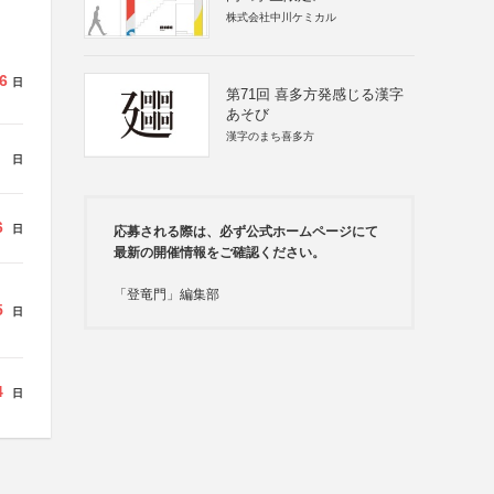
株式会社中川ケミカル
6
日
第71回 喜多方発感じる漢字
あそび
漢字のまち喜多方
日
6
日
応募される際は、必ず公式ホームページにて
最新の開催情報をご確認ください。
「登竜門」編集部
5
日
4
日