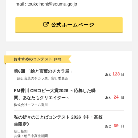
mail : toukeinohi@soumu.go.jp
公式ホームページ
おすすめのコンテスト
[PR]
第6回 「絵と言葉のチカラ展」
128
あと
日
「絵と言葉のチカラ展」実行委員会
FM香川 CMコピー大賞2026 ～応募した瞬
24
間、あなたもクリエイター～
あと
日
株式会社エフエム香川
私の折々のことばコンテスト 2026《中・高校
生限定》
69
あと
日
朝日新聞
共催：朝日中高生新聞