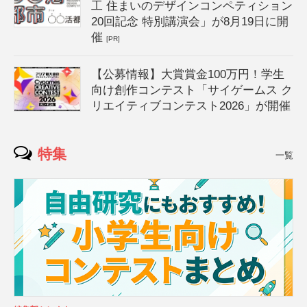
工 住まいのデザインコンペティション
20回記念 特別講演会」が8月19日に開
催
[PR]
【公募情報】大賞賞金100万円！学生
向け創作コンテスト「サイゲームス ク
リエイティブコンテスト2026」が開催
特集
一覧