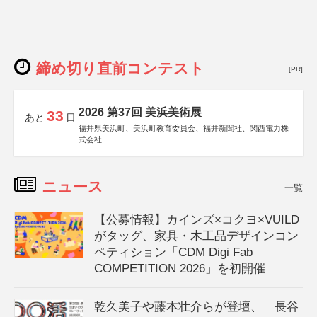
締め切り直前コンテスト
[PR]
2026 第37回 美浜美術展
33
あと
日
福井県美浜町、美浜町教育委員会、福井新聞社、関西電力株
式会社
ニュース
一覧
【公募情報】カインズ×コクヨ×VUILD
がタッグ、家具・木工品デザインコン
ペティション「CDM Digi Fab
COMPETITION 2026」を初開催
乾久美子や藤本壮介らが登壇、「長谷