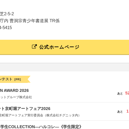
2-5-2
庁内 曹洞宗青少年書道展 TR係
54-5415
公式ホームページ
ンテスト
[PR]
N AWARD 2026
5
あと
ネットグループ株式会社
ト京町堀アートフェア2026
1
あと
京町堀アートフェア実行委員会（株式会社チグニッタ内）
る学生COLLECTION―ハルコレ―《学生限定》