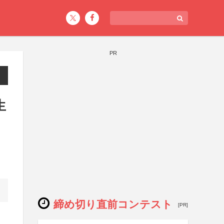
PR
生
締め切り直前コンテスト
[PR]