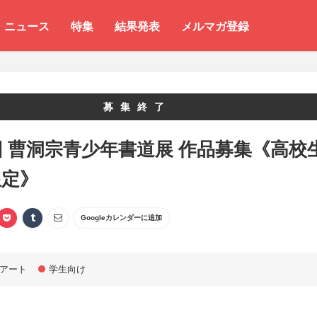
ニュース
特集
結果発表
メルマガ登録
募集終了
回 曹洞宗青少年書道展 作品募集《高校
限定》
Googleカレンダーに追加
アート
学生向け