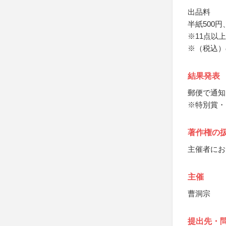
出品料
半紙500円
※11点以
※（税込）
結果発表
郵便で通知
※特別賞・
著作権の
主催者にお
主催
曹洞宗
提出先・