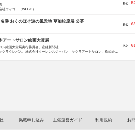
5
あと
園
会社ウィゴー（WEGO）
定名勝 おくのほそ道の風景地 草加松原展 公募
6
あと
日本アートサロン絵画大賞展
6
あと
ロン絵画大賞展実行委員会、産経新聞社
サクラクレパス、株式会社ターレンスジャパン、サクラアートサロン、株式会社
社
掲載申し込み
主催運営ガイド
利用規約
お