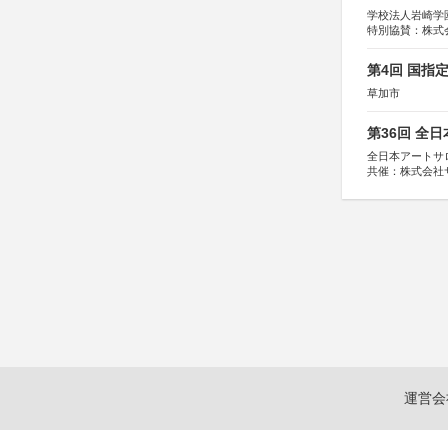
学校法人岩崎学
特別協賛：株式
第4回 国指
草加市
第36回 全
全日本アートサ
共催：株式会社
アムス
運営会