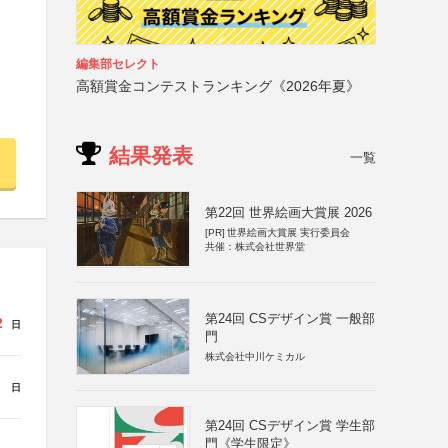
編集部セレクト
高額賞金コンテストランキング《2026年夏》
結果発表
一覧
第22回 世界絵画大賞展 2026
[PR]
世界絵画大賞展 実行委員会
共催：株式会社世界堂
第24回 CSデザイン賞 一般部
2
日
門
株式会社中川ケミカル
日
第24回 CSデザイン賞 学生部
門《学生限定》