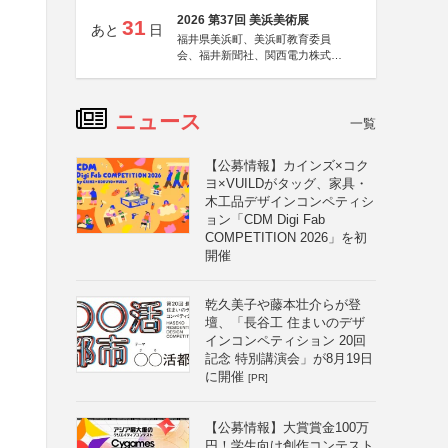
2026 第37回 美浜美術展
31
あと
日
福井県美浜町、美浜町教育委員
会、福井新聞社、関西電力株式会
社
ニュース
一覧
【公募情報】カインズ×コク
ヨ×VUILDがタッグ、家具・
木工品デザインコンペティシ
ョン「CDM Digi Fab
COMPETITION 2026」を初
開催
乾久美子や藤本壮介らが登
壇、「長谷工 住まいのデザ
インコンペティション 20回
記念 特別講演会」が8月19日
に開催
[PR]
【公募情報】大賞賞金100万
円！学生向け創作コンテスト