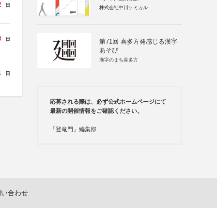
2
日
株式会社中川ケミカル
3
日
第71回 喜多方発感じる漢字
あそび
漢字のまち喜多方
1
日
応募される際は、必ず公式ホームページにて
最新の開催情報をご確認ください。
「登竜門」編集部
問い合わせ