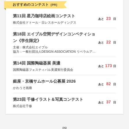
おすすめのコンテスト
[PR]
第11回 星乃珈琲店絵画コンテスト
23
あと
日
株式会社ドトール・日レスホールディングス
第18回 エイブル空間デザインコンペティショ
ン《学生限定》
22
あと
日
主催：株式会社エイブル
協力：一般社団法人DESIGN ASSOCIATION リベラルアー
ツ協会
運営：TOKYO COMPANY株式会社
第14回 国際陶磁器展 美濃
173
あと
日
国際陶磁器フェスティバル美濃実行委員会
銀座・京橋サムホール公募展 2026
82
あと
日
かわうそ画廊
第23回 千修イラスト＆写真コンテスト
37
あと
日
株式会社千修
PR