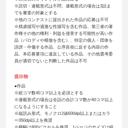
※読切・連載形式は不問、連載形式の場合は3話ま
でを審査の対象とする
※他のコンテストに提出された作品の応募は不可
※残虐描写や過激な性描写を含む作品、第三者の著
作権その他の権利・利益を侵害する可能性が高い作
品（パロディや模倣を含む）、特定の個人・団体を
誹謗・中傷する作品、公序良俗に反する内容の作
品、本応募要項に違反している作品、その他選考委
員が適切でないと判断した作品は不可
提出物
●作品
※総コマ数40コマ以上を必須とする
※連載形式の場合は全話の合計コマ数が40コマ以上
になるようにすること
※縦読み形式、モノクロ2値600dpi以上またはカラ
ー350dpi以上を推奨
※横幅は800ピクセルを推奨、1ページのサイズは縦