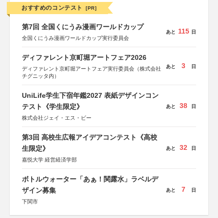
おすすめのコンテスト
[PR]
第7回 全国くにうみ漫画ワールドカップ
115
あと
日
全国くにうみ漫画ワールドカップ実行委員会
ディファレント京町堀アートフェア2026
3
あと
日
ディファレント京町堀アートフェア実行委員会（株式会社
チグニッタ内）
UniLife学生下宿年鑑2027 表紙デザインコン
38
テスト《学生限定》
あと
日
株式会社ジェイ・エス・ビー
第3回 高校生広報アイデアコンテスト《高校
32
生限定》
あと
日
嘉悦大学 経営経済学部
ボトルウォーター「あぁ！関露水」ラベルデ
7
ザイン募集
あと
日
下関市