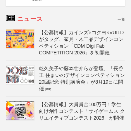
ニュース
一覧
【公募情報】カインズ×コクヨ×VUILD
がタッグ、家具・木工品デザインコン
ペティション「CDM Digi Fab
COMPETITION 2026」を初開催
乾久美子や藤本壮介らが登壇、「長谷
工 住まいのデザインコンペティション
20回記念 特別講演会」が8月19日に開
催
[PR]
【公募情報】大賞賞金100万円！学生
向け創作コンテスト「サイゲームス ク
リエイティブコンテスト2026」が開催