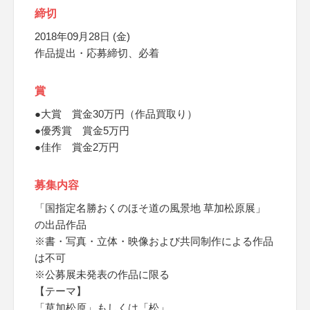
締切
2018年09月28日 (金)
作品提出・応募締切、必着
賞
●大賞 賞金30万円（作品買取り）
●優秀賞 賞金5万円
●佳作 賞金2万円
募集内容
「国指定名勝おくのほそ道の風景地 草加松原展」
の出品作品
※書・写真・立体・映像および共同制作による作品
は不可
※公募展未発表の作品に限る
【テーマ】
「草加松原」もしくは「松」