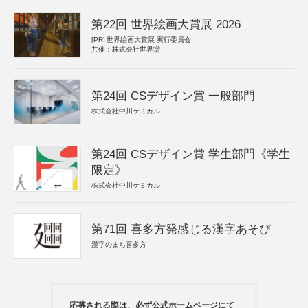
第22回 世界絵画大賞展 2026
[PR]
世界絵画大賞展 実行委員会
共催：株式会社世界堂
第24回 CSデザイン賞 一般部門
株式会社中川ケミカル
第24回 CSデザイン賞 学生部門《学生
限定》
株式会社中川ケミカル
第71回 喜多方発感じる漢字あそび
漢字のまち喜多方
応募される際は、必ず公式ホームページにて