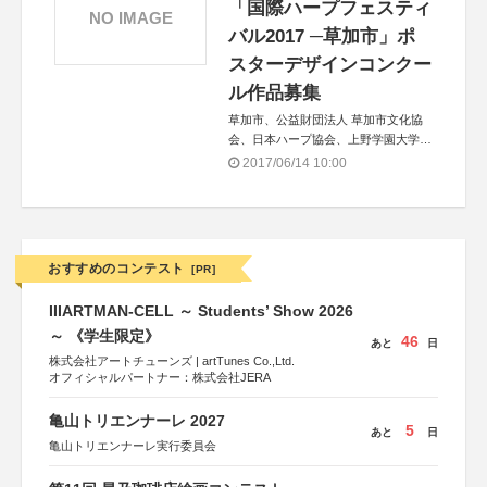
「国際ハープフェスティ
NO IMAGE
バル2017 ─草加市」ポ
スターデザインコンクー
ル作品募集
草加市、公益財団法人 草加市文化協
会、日本ハープ協会、上野学園大学・
同短期大学部
2017/06/14 10:00
おすすめのコンテスト
[PR]
IIIARTMAN-CELL ～ Students’ Show 2026
～ 《学生限定》
46
あと
日
株式会社アートチューンズ | artTunes Co.,Ltd.
オフィシャルパートナー：株式会社JERA
亀山トリエンナーレ 2027
5
あと
日
亀山トリエンナーレ実行委員会