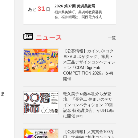
2026 第37回 美浜美術展
31
あと
日
福井県美浜町、美浜町教育委員
会、福井新聞社、関西電力株式会
社
ニュース
一覧
【公募情報】カインズ×コク
ヨ×VUILDがタッグ、家具・
木工品デザインコンペティシ
ョン「CDM Digi Fab
COMPETITION 2026」を初
開催
、ま
乾久美子や藤本壮介らが登
壇、「長谷工 住まいのデザ
インコンペティション 20回
記念 特別講演会」が8月19日
に開催
[PR]
【公募情報】大賞賞金100万
円！学生向け創作コンテスト