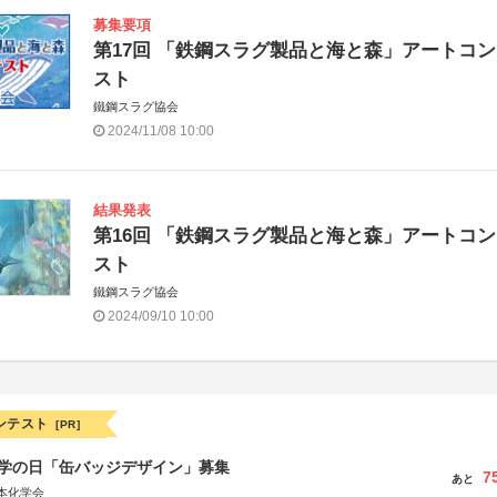
募集要項
第17回 「鉄鋼スラグ製品と海と森」アートコ
スト
鐵鋼スラグ協会
2024/11/08 10:00
結果発表
第16回 「鉄鋼スラグ製品と海と森」アートコ
スト
鐵鋼スラグ協会
2024/09/10 10:00
ンテスト
[PR]
 化学の日「缶バッジデザイン」募集
7
あと
本化学会