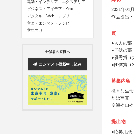
建築・インテリア・エクステリア
ビジネス・アイデア・企画
2021年01月
デジタル・Web・アプリ
作品提出・
音楽・エンタメ・レシピ
学生向け
賞
●大人の部
●子供の部
主催者の皆様へ
●優秀賞（
コンテスト掲載申し込み
●団体賞（
募集内容
様々な生命
たは写真
※海や山や
提出物
●応募用紙