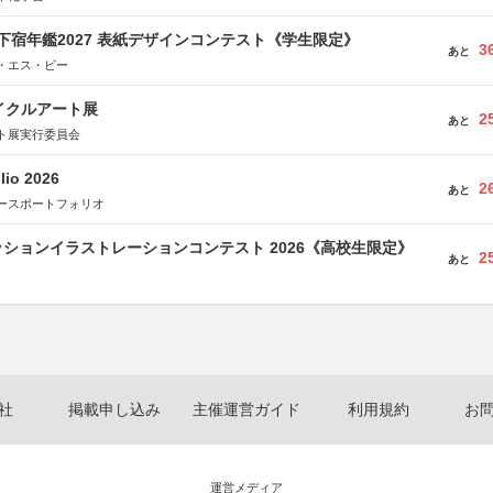
e学生下宿年鑑2027 表紙デザインコンテスト《学生限定》
3
あと
・エス・ビー
イクルアート展
2
あと
ト展実行委員会
lio 2026
2
あと
ースポートフォリオ
ションイラストレーションコンテスト 2026《高校生限定》
2
あと
社
掲載申し込み
主催運営ガイド
利用規約
お
運営メディア