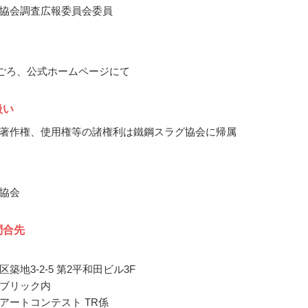
協会調査広報委員会委員
3月ごろ、公式ホームページにて
扱い
著作権、使用権等の諸権利は鐵鋼スラグ協会に帰属
協会
問合先
築地3-2-5 第2平和田ビル3F
ブリック内
アートコンテスト TR係