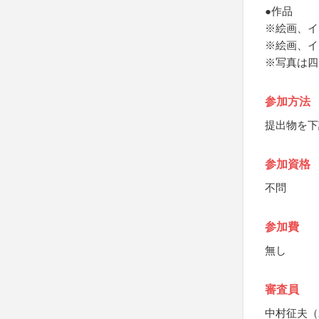
●作品
※絵画、イ
※絵画、イ
※写真は四
参加方法
提出物を下
参加資格
不問
参加費
無し
審査員
中村征夫（