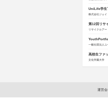
UniLif
株式会社ジェイ
第12回リサ
リサイクルアー
YouthPortfo
一般社団法人ユ
高校生ファッ
文化学園大学
運営会