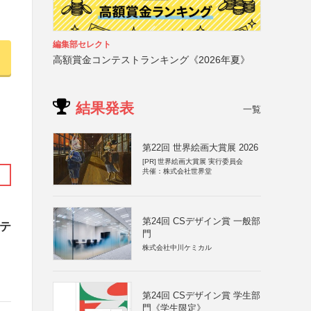
編集部セレクト
高額賞金コンテストランキング《2026年夏》
結果発表
一覧
第22回 世界絵画大賞展 2026
[PR]
世界絵画大賞展 実行委員会
共催：株式会社世界堂
第24回 CSデザイン賞 一般部
ンテ
門
株式会社中川ケミカル
第24回 CSデザイン賞 学生部
門《学生限定》