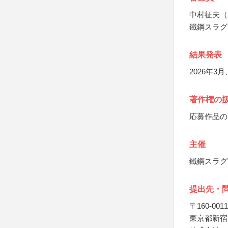
中村征夫（
鐵鋼スラグ
結果発表
2026年
著作権の
応募作品の
主催
鐵鋼スラグ
提出先・
〒160-0011
東京都新宿