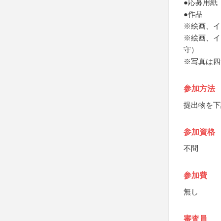
●応募用紙
●作品
※絵画、イ
※絵画、イ
守）
※写真は四
参加方法
提出物を下
参加資格
不問
参加費
無し
審査員