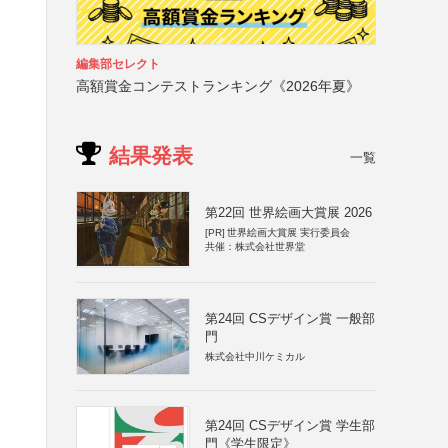
編集部セレクト
高額賞金コンテストランキング《2026年夏》
結果発表
一覧
第22回 世界絵画大賞展 2026
[PR]
世界絵画大賞展 実行委員会
共催：株式会社世界堂
第24回 CSデザイン賞 一般部
門
株式会社中川ケミカル
第24回 CSデザイン賞 学生部
門《学生限定》