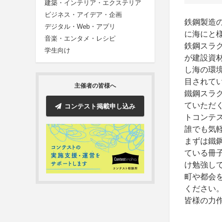
建築・インテリア・エクステリア
ビジネス・アイデア・企画
鉄鋼製造
デジタル・Web・アプリ
に海にと
音楽・エンタメ・レシピ
鉄鋼スラ
学生向け
が建設資
し海の環
目されて
主催者の皆様へ
鐵鋼スラ
ていただ
コンテスト掲載申し込み
トコンテ
誰でも気
まずは鐵
ている冊子
け勉強し
町や都会
ください
皆様の力