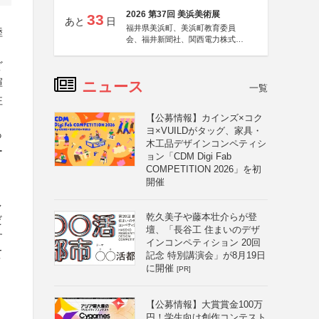
2026 第37回 美浜美術展
33
あと
日
福井県美浜町、美浜町教育委員
陸
会、福井新聞社、関西電力株式会
社
ど
揮
ニュース
一覧
注
【公募情報】カインズ×コク
ヨ×VUILDがタッグ、家具・
っ
木工品デザインコンペティシ
ー
ョン「CDM Digi Fab
COMPETITION 2026」を初
開催
し
乾久美子や藤本壮介らが登
だ
壇、「長谷工 住まいのデザ
す
インコンペティション 20回
て
記念 特別講演会」が8月19日
に開催
[PR]
【公募情報】大賞賞金100万
円！学生向け創作コンテスト