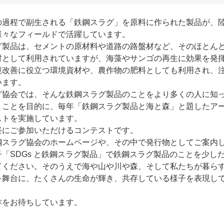
の過程で副生される「鉄鋼スラグ」を原料に作られた製品が、
様々なフィールドで活躍しています。
グ製品は、セメントの原材料や道路の路盤材など、そのほとん
材として利用されていますが、海藻やサンゴの再生に効果を発
境改善に役立つ環境資材や、農作物の肥料としても利用され、
います。
グ協会では、そんな鉄鋼スラグ製品のことをより多くの人に知
くことを目的に、毎年「鉄鋼スラグ製品と海と森」と題したア
ストを実施しています。
軽にご参加いただけるコンテストです。
鋼スラグ協会のホームページや、その中で発行物としてご案内
「SDGs と鉄鋼スラグ製品」で鉄鋼スラグ製品のことを少し
てください。そのうえで海や山や川や森、そして私たちが暮ら
を舞台に、たくさんの生命が輝き、共存している様子を表現し
。
作をお待ちしています。