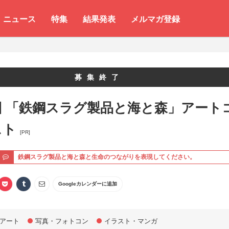
ニュース
特集
結果発表
メルマガ登録
募集終了
回 「鉄鋼スラグ製品と海と森」アート
スト
[PR]
ト
鉄鋼スラグ製品と海と森と生命のつながりを表現してください。
Googleカレンダーに追加
アート
写真・フォトコン
イラスト・マンガ