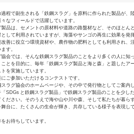
の過程で副生される「鉄鋼スラグ」を原料に作られた製品が、
様々なフィールドで活躍しています。
グ製品は、セメントの原材料や道路の路盤材など、そのほとん
材として利用されていますが、海藻やサンゴの再生に効果を発
境改善に役立つ環境資材や、農作物の肥料としても利用され、
います。
グ協会では、そんな鉄鋼スラグ製品のことをより多くの人に知
くことを目的に、毎年「鉄鋼スラグ製品と海と森」と題したア
ストを実施しています。
軽にご参加いただけるコンテストです。
鋼スラグ協会のホームページや、その中で発行物としてご案内
「SDGs と鉄鋼スラグ製品」で鉄鋼スラグ製品のことを少し
てください。そのうえで海や山や川や森、そして私たちが暮ら
を舞台に、たくさんの生命が輝き、共存している様子を表現し
。
作をお待ちしています。