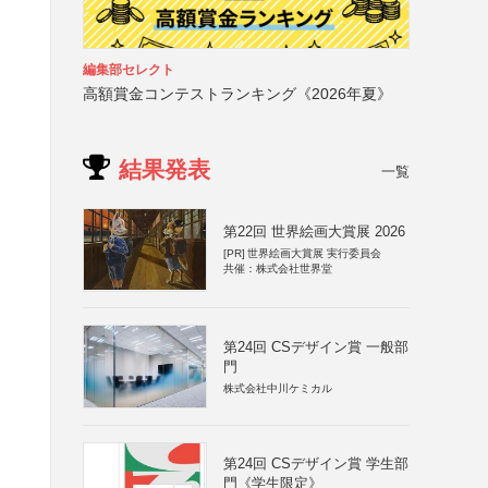
編集部セレクト
高額賞金コンテストランキング《2026年夏》
結果発表
一覧
第22回 世界絵画大賞展 2026
[PR]
世界絵画大賞展 実行委員会
共催：株式会社世界堂
第24回 CSデザイン賞 一般部
門
株式会社中川ケミカル
第24回 CSデザイン賞 学生部
門《学生限定》