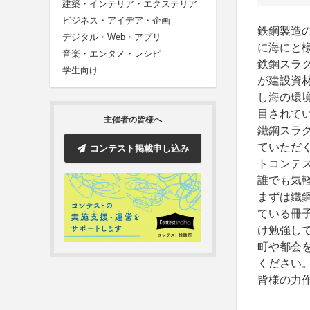
建築・インテリア・エクステリア
ビジネス・アイデア・企画
鉄鋼製造
デジタル・Web・アプリ
に海にと
音楽・エンタメ・レシピ
鉄鋼スラ
学生向け
が建設資
し海の環
目されて
主催者の皆様へ
鐵鋼スラ
ていただ
コンテスト掲載申し込み
トコンテ
誰でも気
まずは鐵
ている冊子
け勉強し
町や都会
ください
皆様の力