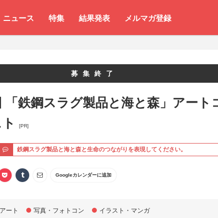
ニュース
特集
結果発表
メルマガ登録
募集終了
回 「鉄鋼スラグ製品と海と森」アート
スト
[PR]
ト
鉄鋼スラグ製品と海と森と生命のつながりを表現してください。
Googleカレンダーに追加
アート
写真・フォトコン
イラスト・マンガ