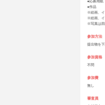
●応募用紙
●作品
※絵画、イ
※絵画、イ
※写真は四
参加方法
提出物を下
参加資格
不問
参加費
無し
審査員