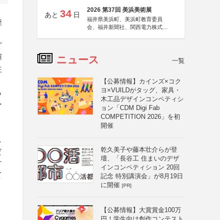
2026 第37回 美浜美術展
34
あと
日
福井県美浜町、美浜町教育委員
陸
会、福井新聞社、関西電力株式会
社
ど
揮
ニュース
一覧
注
【公募情報】カインズ×コク
ヨ×VUILDがタッグ、家具・
っ
木工品デザインコンペティシ
ー
ョン「CDM Digi Fab
COMPETITION 2026」を初
開催
し
乾久美子や藤本壮介らが登
だ
壇、「長谷工 住まいのデザ
す
インコンペティション 20回
て
記念 特別講演会」が8月19日
に開催
[PR]
【公募情報】大賞賞金100万
円！学生向け創作コンテスト