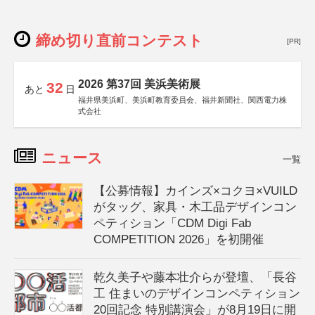
締め切り直前コンテスト
[PR]
2026 第37回 美浜美術展
32
あと
日
福井県美浜町、美浜町教育委員会、福井新聞社、関西電力株
式会社
ニュース
一覧
【公募情報】カインズ×コクヨ×VUILD
がタッグ、家具・木工品デザインコン
ペティション「CDM Digi Fab
COMPETITION 2026」を初開催
乾久美子や藤本壮介らが登壇、「長谷
工 住まいのデザインコンペティション
20回記念 特別講演会」が8月19日に開