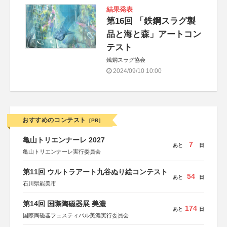
結果発表
第16回 「鉄鋼スラグ製
品と海と森」アートコン
テスト
鐵鋼スラグ協会
2024/09/10 10:00
おすすめのコンテスト
[PR]
亀山トリエンナーレ 2027
7
あと
日
亀山トリエンナーレ実行委員会
第11回 ウルトラアート九谷ぬり絵コンテスト
54
あと
日
石川県能美市
第14回 国際陶磁器展 美濃
174
あと
日
国際陶磁器フェスティバル美濃実行委員会