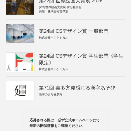
第22回 世界絵画大賞展 2026
[PR]
世界絵画大賞展 実行委員会
共催：株式会社世界堂
第24回 CSデザイン賞 一般部門
株式会社中川ケミカル
第24回 CSデザイン賞 学生部門《学生
限定》
株式会社中川ケミカル
第71回 喜多方発感じる漢字あそび
漢字のまち喜多方
応募される際は、必ず公式ホームページにて
最新の開催情報をご確認ください。