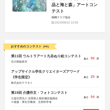
品と海と森」アートコン
テスト
鐵鋼スラグ協会
2024/09/10 10:00
おすすめのコンテスト
[PR]
第11回 ウルトラアート九谷ぬり絵コンテスト
55
あと
日
石川県能美市
アップサイクル学生クリエイターズアワード
25
《学生限定》
あと
日
株式会社テラモト
第19回 介護作文・フォトコンテスト
54
あと
日
公益社団法人 全国老人福祉施設協議会
※後援：厚生労働省、文部科学省