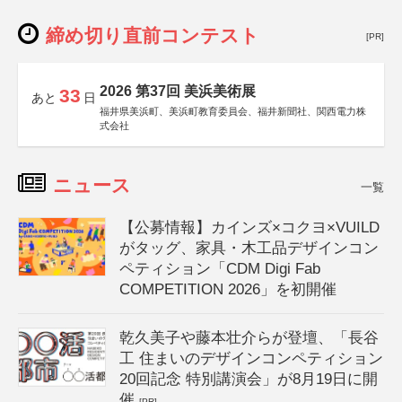
締め切り直前コンテスト
[PR]
2026 第37回 美浜美術展
33
あと
日
福井県美浜町、美浜町教育委員会、福井新聞社、関西電力株
式会社
ニュース
一覧
【公募情報】カインズ×コクヨ×VUILD
がタッグ、家具・木工品デザインコン
ペティション「CDM Digi Fab
COMPETITION 2026」を初開催
乾久美子や藤本壮介らが登壇、「長谷
工 住まいのデザインコンペティション
20回記念 特別講演会」が8月19日に開
催
[PR]