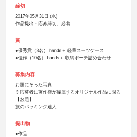
締切
2017年05月31日 (水)
作品提出・応募締切、必着
賞
●優秀賞（3名） hands＋ 軽量スーツケース
●佳作（10名） hands＋ 収納ポーチ詰め合わせ
募集内容
お題にそった写真
※応募者に著作権が帰属するオリジナル作品に限る
【お題】
旅のパッキング達人
提出物
●作品