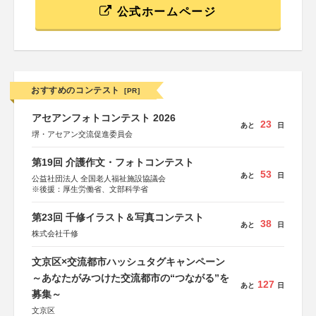
公式ホームページ
おすすめのコンテスト
[PR]
アセアンフォトコンテスト 2026
23
あと
日
堺・アセアン交流促進委員会
第19回 介護作文・フォトコンテスト
53
あと
日
公益社団法人 全国老人福祉施設協議会
※後援：厚生労働省、文部科学省
第23回 千修イラスト＆写真コンテスト
38
あと
日
株式会社千修
文京区×交流都市ハッシュタグキャンペーン
～あなたがみつけた交流都市の“つながる”を
127
あと
日
募集～
文京区