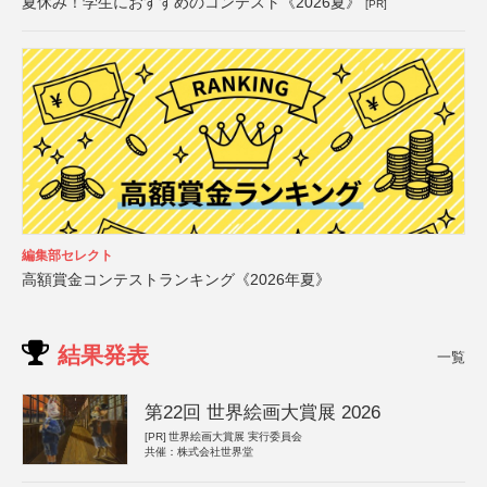
夏休み！学生におすすめのコンテスト《2026夏》
[PR]
編集部セレクト
高額賞金コンテストランキング《2026年夏》
結果発表
一覧
第22回 世界絵画大賞展 2026
[PR]
世界絵画大賞展 実行委員会
共催：株式会社世界堂