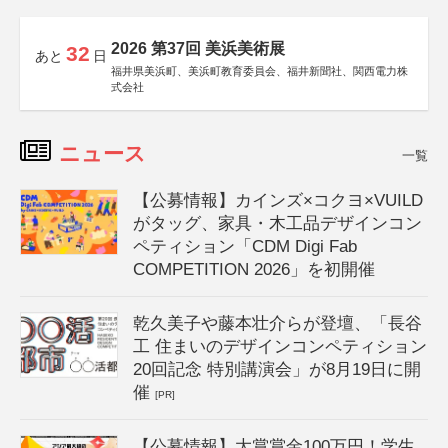
2026 第37回 美浜美術展
32
あと
日
福井県美浜町、美浜町教育委員会、福井新聞社、関西電力株
式会社
ニュース
一覧
【公募情報】カインズ×コクヨ×VUILD
がタッグ、家具・木工品デザインコン
ペティション「CDM Digi Fab
COMPETITION 2026」を初開催
乾久美子や藤本壮介らが登壇、「長谷
工 住まいのデザインコンペティション
20回記念 特別講演会」が8月19日に開
催
[PR]
【公募情報】大賞賞金100万円！学生