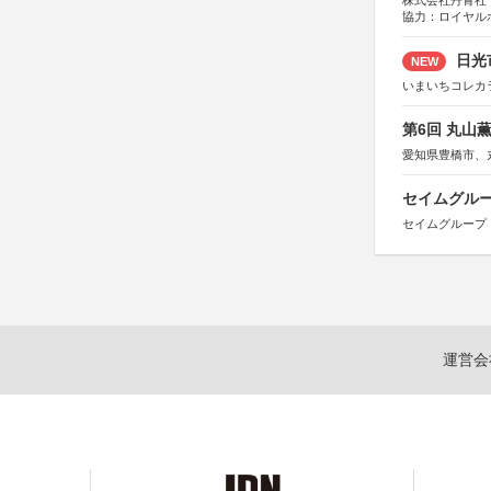
株式会社丹青社
協力：ロイヤル
運営協力：株式会
日光
NEW
いまいちコレカ
第6回 丸山
愛知県豊橋市、
セイムグルー
セイムグループ
運営会