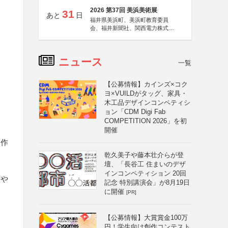
2026 第37回 美浜美術展
31
あと
日
福井県美浜町、美浜町教育委員
会、福井新聞社、関西電力株式会
社
ニュース
一覧
【公募情報】カインズ×コク
ヨ×VUILDがタッグ、家具・
木工品デザインコンペティシ
ョン「CDM Digi Fab
COMPETITION 2026」を初
開催
た作
乾久美子や藤本壮介らが登
壇、「長谷工 住まいのデザ
インコンペティション 20回
権や
記念 特別講演会」が8月19日
に開催
[PR]
【公募情報】大賞賞金100万
円！学生向け創作コンテスト