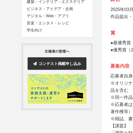
建築・インテリア・エクステリア
ビジネス・アイデア・企画
2025年03月
デジタル・Web・アプリ
作品提出・
音楽・エンタメ・レシピ
学生向け
賞
●最優秀賞
●優秀賞（
主催者の皆様へ
コンテスト掲載申し込み
募集内容
応募者自身
※オリジナ
品を含む
※同一作品
※応募者は
著作権等）
※雑誌、書
【課題】
「滞留と対