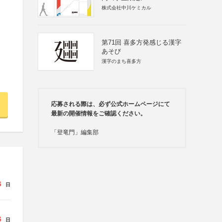
株式会社中川ケミカル
第71回 喜多方発感じる漢字
あそび
漢字のまち喜多方
応募される際は、必ず公式ホームページにて
最新の開催情報をご確認ください。
「登竜門」編集部
6
日
6
日