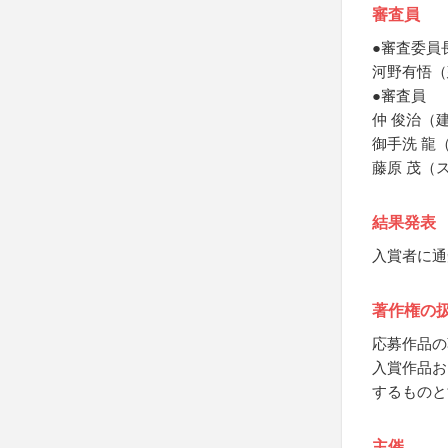
審査員
●審査委員
河野有悟（
●審査員
仲 俊治（
御手洗 龍
藤原 茂（
結果発表
入賞者に通
著作権の
応募作品の
入賞作品お
するものと
主催