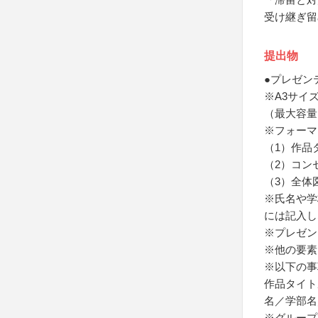
受け継ぎ留
提出物
●プレゼン
※A3サイズ
（最大容量
※フォーマ
（1）作品
（2）コン
（3）全体
※氏名や学
には記入し
※プレゼン
※他の要素
※以下の事
作品タイト
名／学部名
※グループ