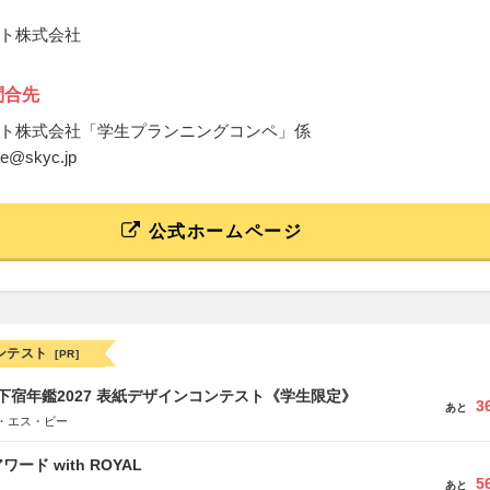
ト株式会社
問合先
ト株式会社「学生プランニングコンペ」係
pe@skyc.jp
公式ホームページ
ンテスト
[PR]
e学生下宿年鑑2027 表紙デザインコンテスト《学生限定》
3
あと
・エス・ビー
ード with ROYAL
5
あと