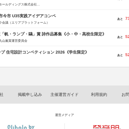
ホールディングス株式会社
社JDN
市今市 U35実践アイデアコンペ
7
あと
ラ会議（エリアプラットフォーム）
薫「帆・ランプ・鷗」賞 詩作品募集《小・中・高校生限定》
5
あと
丸山薫賞運営委員会
プ 住宅設計コンペティション 2026《学生限定》
5
あと
社
掲載申し込み
主催運営ガイド
利用規約
お
運営メディア