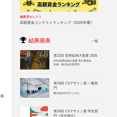
編集部セレクト
高額賞金コンテストランキング《2026年夏》
結果発表
一覧
第22回 世界絵画大賞展 2026
[PR]
世界絵画大賞展 実行委員会
共催：株式会社世界堂
第24回 CSデザイン賞 一般部
門
株式会社中川ケミカル
保有
第24回 CSデザイン賞 学生部
門《学生限定》