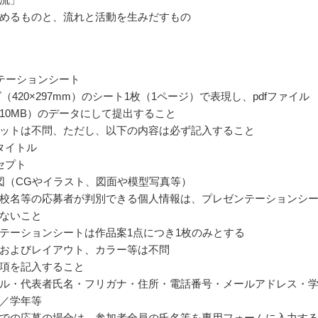
めるものと、流れと活動を生みだすもの
テーションシート
（420×297mm）のシート1枚（1ページ）で表現し、pdfファイル
10MB）のデータにして提出すること
ットは不問、ただし、以下の内容は必ず記入すること
タイトル
セプト
図（CGやイラスト、図面や模型写真等）
校名等の応募者が判別できる個人情報は、プレゼンテーションシ
ないこと
テーションシートは作品案1点につき1枚のみとする
およびレイアウト、カラー等は不問
項を記入すること
ル・代表者氏名・フリガナ・住所・電話番号・メールアドレス・
／学年等
での応募の場合は、参加者全員の氏名等を専用フォームに入力す