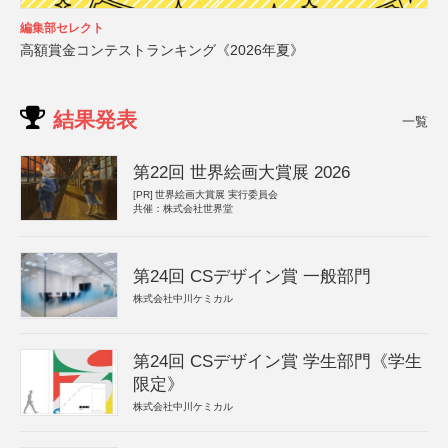
編集部セレクト
高額賞金コンテストランキング《2026年夏》
結果発表
一覧
第22回 世界絵画大賞展 2026
[PR]
世界絵画大賞展 実行委員会
共催：株式会社世界堂
第24回 CSデザイン賞 一般部門
株式会社中川ケミカル
第24回 CSデザイン賞 学生部門《学生
限定》
株式会社中川ケミカル