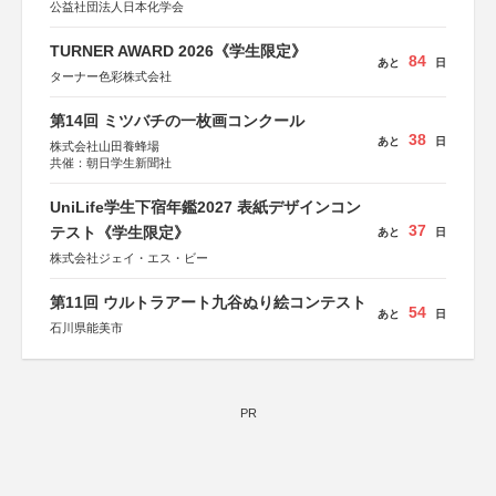
公益社団法人日本化学会
TURNER AWARD 2026《学生限定》
84
あと
日
ターナー色彩株式会社
第14回 ミツバチの一枚画コンクール
38
あと
日
株式会社山田養蜂場
共催：朝日学生新聞社
UniLife学生下宿年鑑2027 表紙デザインコン
37
テスト《学生限定》
あと
日
株式会社ジェイ・エス・ビー
第11回 ウルトラアート九谷ぬり絵コンテスト
54
あと
日
石川県能美市
PR