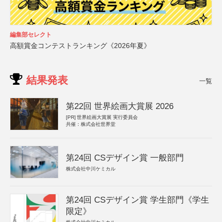
編集部セレクト
高額賞金コンテストランキング《2026年夏》
結果発表
一覧
第22回 世界絵画大賞展 2026
[PR]
世界絵画大賞展 実行委員会
共催：株式会社世界堂
第24回 CSデザイン賞 一般部門
株式会社中川ケミカル
第24回 CSデザイン賞 学生部門《学生
限定》