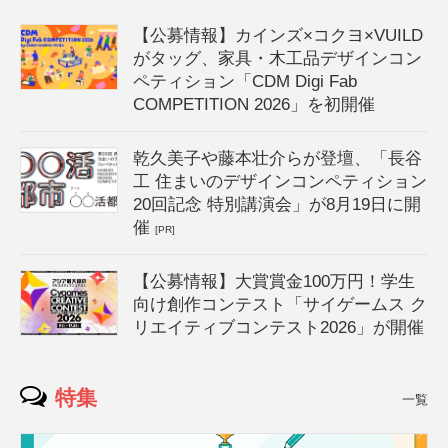
【公募情報】カインズ×コクヨ×VUILD
がタッグ、家具・木工品デザインコン
ペティション「CDM Digi Fab
COMPETITION 2026」を初開催
乾久美子や藤本壮介らが登壇、「長谷
工 住まいのデザインコンペティション
20回記念 特別講演会」が8月19日に開
催
[PR]
【公募情報】大賞賞金100万円！学生
向け創作コンテスト「サイゲームス ク
リエイティブコンテスト2026」が開催
特集
一覧