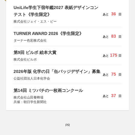
UniLife学生下宿年鑑2027 表紙デザインコン
36
テスト《学生限定》
あと
日
株式会社ジェイ・エス・ビー
TURNER AWARD 2026《学生限定》
83
あと
日
ターナー色彩株式会社
第9回 ビルボ 絵本大賞
175
あと
日
株式会社ビルボ
2026年版 化学の日「缶バッジデザイン」募集
75
あと
日
公益社団法人日本化学会
第14回 ミツバチの一枚画コンクール
37
あと
日
株式会社山田養蜂場
共催：朝日学生新聞社
PR