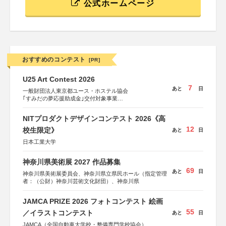
公式ホームページ
おすすめのコンテスト
[PR]
U25 Art Contest 2026
7
あと
日
一般財団法人東京都ユース・ホステル協会
｢すみだの夢応援助成金｣交付対象事業
すみだ五彩の芸術祭 連携企画
NITプロダクトデザインコンテスト 2026《高
12
校生限定》
あと
日
日本工業大学
神奈川県美術展 2027 作品募集
69
あと
日
神奈川県美術展委員会、神奈川県立県民ホール（指定管理
者：（公財）神奈川芸術文化財団）、神奈川県
JAMCA PRIZE 2026 フォトコンテスト 絵画
55
／イラストコンテスト
あと
日
JAMCA（全国自動車大学校・整備専門学校協会）