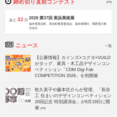
締め切り直前コンテスト
[PR]
2026 第37回 美浜美術展
32
あと
日
福井県美浜町、美浜町教育委員会、福井新聞社、関西電力株
式会社
ニュース
一覧
【公募情報】カインズ×コクヨ×VUILD
がタッグ、家具・木工品デザインコン
ペティション「CDM Digi Fab
COMPETITION 2026」を初開催
乾久美子や藤本壮介らが登壇、「長谷
工 住まいのデザインコンペティション
20回記念 特別講演会」が8月19日に開
催
[PR]