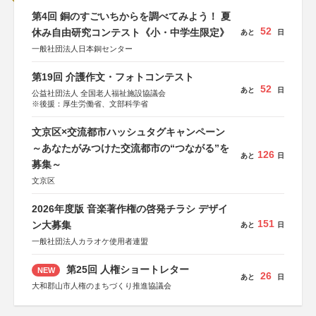
第4回 銅のすごいちからを調べてみよう！ 夏
52
休み自由研究コンテスト《小・中学生限定》
あと
日
一般社団法人日本銅センター
第19回 介護作文・フォトコンテスト
52
あと
日
公益社団法人 全国老人福祉施設協議会
※後援：厚生労働省、文部科学省
文京区×交流都市ハッシュタグキャンペーン
～あなたがみつけた交流都市の“つながる”を
126
あと
日
募集～
文京区
2026年度版 音楽著作権の啓発チラシ デザイ
151
ン大募集
あと
日
一般社団法人カラオケ使用者連盟
第25回 人権ショートレター
NEW
26
あと
日
大和郡山市人権のまちづくり推進協議会