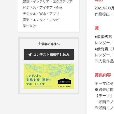
建築・インテリア・エクステリア
ビジネス・アイデア・企画
2021年08月
デジタル・Web・アプリ
作品提出・
音楽・エンタメ・レシピ
学生向け
賞
●最優秀賞
レンダー、
主催者の皆様へ
●優秀賞（
コンテスト掲載申し込み
レンダー、
※入賞作品
募集内容
テーマにそ
※過去に撮
【テーマ】
「湘南モノ
※湘南モノ