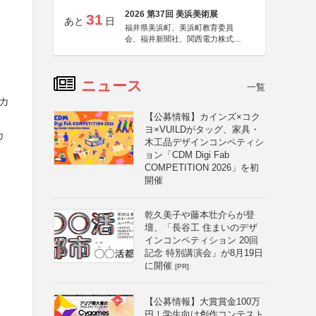
2026 第37回 美浜美術展
31
あと
日
福井県美浜町、美浜町教育委員
会、福井新聞社、関西電力株式会
社
ニュース
一覧
カ
【公募情報】カインズ×コク
ヨ×VUILDがタッグ、家具・
カ
木工品デザインコンペティシ
ョン「CDM Digi Fab
COMPETITION 2026」を初
開催
乾久美子や藤本壮介らが登
壇、「長谷工 住まいのデザ
インコンペティション 20回
記念 特別講演会」が8月19日
に開催
[PR]
【公募情報】大賞賞金100万
円！学生向け創作コンテスト