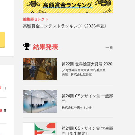
編集部セレクト
高額賞金コンテストランキング《2026年夏》
結果発表
一覧
第22回 世界絵画大賞展 2026
[PR]
世界絵画大賞展 実行委員会
共催：株式会社世界堂
4
日
第24回 CSデザイン賞 一般部
門
株式会社中川ケミカル
6
日
第24回 CSデザイン賞 学生部
門《学生限定》