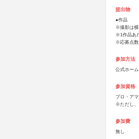
提出物
●作品
※撮影は横
※1作品あた
※応募点数
参加方法
公式ホーム
参加資格
プロ・アマ
※ただし、
参加費
無し