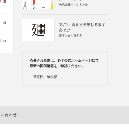
8
日
株式会社中川ケミカル
日
第71回 喜多方発感じる漢字
あそび
漢字のまち喜多方
4
日
応募される際は、必ず公式ホームページにて
最新の開催情報をご確認ください。
「登竜門」編集部
問い合わせ