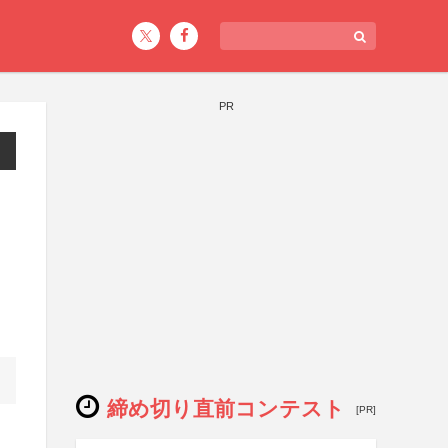
PR
締め切り直前コンテスト
[PR]