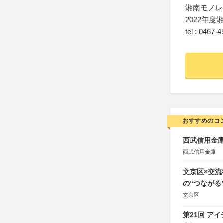
湘南モノレ
2022年
tel : 0467-
おすすめのコ
西武信用金庫
西武信用金庫
文京区×交
の“つながる
文京区
第21回 ア