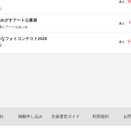
3
あと
ム
をめざすアート公募展
7
あと
康とアートを結ぶ会
なフォトコンテスト2026
1
あと
堂
社
掲載申し込み
主催運営ガイド
利用規約
お