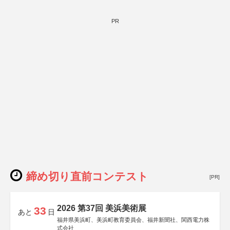
PR
締め切り直前コンテスト
[PR]
2026 第37回 美浜美術展
33
あと
日
福井県美浜町、美浜町教育委員会、福井新聞社、関西電力株
式会社