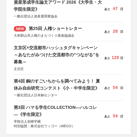
資産形成学生論文アワード 2026《大学生・大
47
学院生限定》
あと
日
一般社団法人資産運用業協会
第25回 人権ショートレター
NEW
28
あと
日
大和郡山市人権のまちづくり推進協議会
文京区×交流都市ハッシュタグキャンペーン
～あなたがみつけた交流都市の“つながる”を
128
あと
日
募集～
文京区
第4回 銅のすごいちからを調べてみよう！ 夏
54
休み自由研究コンテスト《小・中学生限定》
あと
日
一般社団法人日本銅センター
第3回 ハマる学生COLLECTION―ハルコレ
―《学生限定》
54
あと
日
学校法人岩崎学園
特別協賛：株式会社ウィゴー（WEGO）