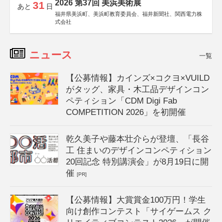
2026 第37回 美浜美術展
31
あと
日
福井県美浜町、美浜町教育委員会、福井新聞社、関西電力株
式会社
ニュース
一覧
【公募情報】カインズ×コクヨ×VUILD
がタッグ、家具・木工品デザインコン
ペティション「CDM Digi Fab
COMPETITION 2026」を初開催
乾久美子や藤本壮介らが登壇、「長谷
工 住まいのデザインコンペティション
20回記念 特別講演会」が8月19日に開
催
[PR]
【公募情報】大賞賞金100万円！学生
向け創作コンテスト「サイゲームス ク