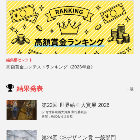
編集部セレクト
高額賞金コンテストランキング《2026年夏》
結果発表
一覧
第22回 世界絵画大賞展 2026
[PR]
世界絵画大賞展 実行委員会
共催：株式会社世界堂
第24回 CSデザイン賞 一般部門