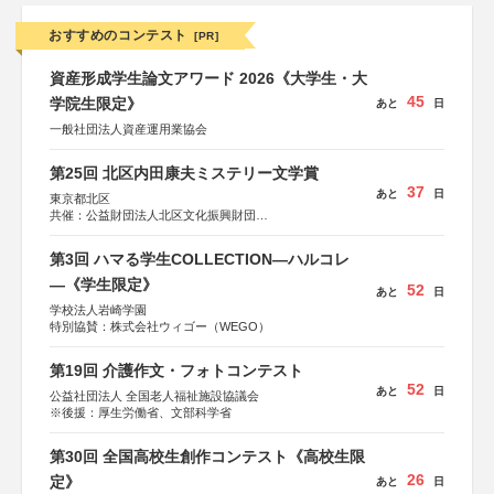
おすすめのコンテスト
[PR]
資産形成学生論文アワード 2026《大学生・大
45
学院生限定》
あと
日
一般社団法人資産運用業協会
第25回 北区内田康夫ミステリー文学賞
37
あと
日
東京都北区
共催：公益財団法人北区文化振興財団
協力：一般財団法人内田康夫財団
協賛：株式会社実業之日本社
第3回 ハマる学生COLLECTION―ハルコレ
―《学生限定》
52
あと
日
学校法人岩崎学園
特別協賛：株式会社ウィゴー（WEGO）
第19回 介護作文・フォトコンテスト
52
あと
日
公益社団法人 全国老人福祉施設協議会
※後援：厚生労働省、文部科学省
第30回 全国高校生創作コンテスト《高校生限
26
定》
あと
日