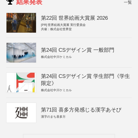
結果発表
一覧
第22回 世界絵画大賞展 2026
[PR]
世界絵画大賞展 実行委員会
共催：株式会社世界堂
第24回 CSデザイン賞 一般部門
株式会社中川ケミカル
第24回 CSデザイン賞 学生部門《学生
限定》
株式会社中川ケミカル
第71回 喜多方発感じる漢字あそび
漢字のまち喜多方