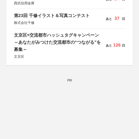
西武信用金庫
第23回 千修イラスト＆写真コンテスト
37
あと
日
株式会社千修
文京区×交流都市ハッシュタグキャンペーン
～あなたがみつけた交流都市の“つながる”を
126
あと
日
募集～
文京区
PR