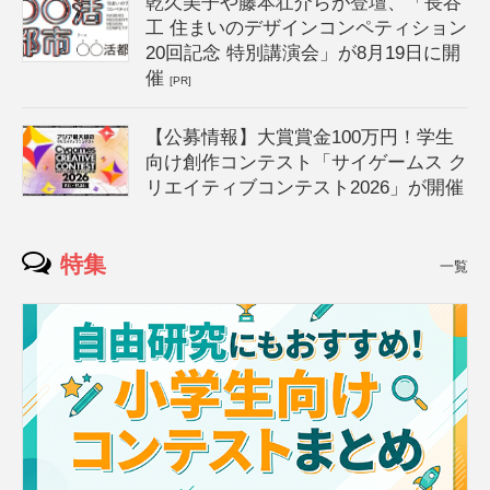
乾久美子や藤本壮介らが登壇、「長谷
工 住まいのデザインコンペティション
20回記念 特別講演会」が8月19日に開
催
[PR]
【公募情報】大賞賞金100万円！学生
向け創作コンテスト「サイゲームス ク
リエイティブコンテスト2026」が開催
特集
一覧