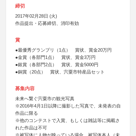
締切
2017年02月28日 (火)
作品提出・応募締切、消印有効
賞
●最優秀グランプリ（1点） 賞状、賞金20万円
●金賞（各部門1点） 賞状、賞金3万円
●銀賞（各部門2点） 賞状、賞金5000円
●銅賞（20点） 賞状、宍粟市特産品セット
募集内容
未来へ繋ぐ宍粟市の観光写真
※2016年4月1日以降に撮影した写真で、未発表の自
作品に限る
※他のコンテストで入賞、もしくは雑誌等に掲載さ
れた作品は不可
※被写体に人物が映っている場合、被写体本人（未