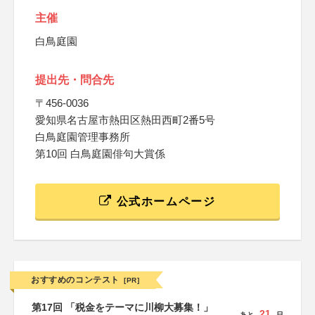
主催
白鳥庭園
提出先・問合先
〒456-0036
愛知県名古屋市熱田区熱田西町2番5号
白鳥庭園管理事務所
第10回 白鳥庭園俳句大賞係
公式ホームページ
おすすめのコンテスト
[PR]
第17回 「税金をテーマに川柳大募集！」
21
あと
日