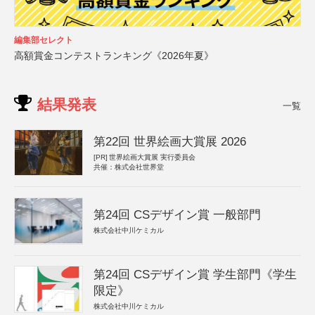
編集部セレクト
高額賞金コンテストランキング《2026年夏》
結果発表
一覧
第22回 世界絵画大賞展 2026
[PR]
世界絵画大賞展 実行委員会
共催：株式会社世界堂
第24回 CSデザイン賞 一般部門
株式会社中川ケミカル
第24回 CSデザイン賞 学生部門《学生
限定》
株式会社中川ケミカル