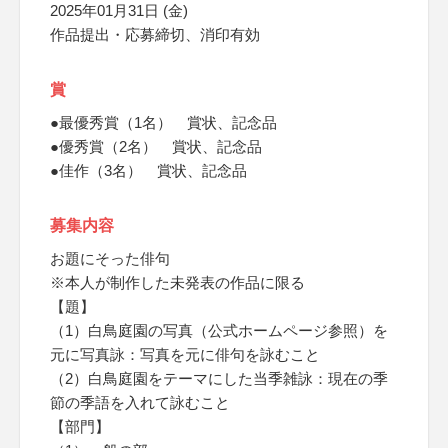
2025年01月31日 (金)
作品提出・応募締切、消印有効
賞
●最優秀賞（1名） 賞状、記念品
●優秀賞（2名） 賞状、記念品
●佳作（3名） 賞状、記念品
募集内容
お題にそった俳句
※本人が制作した未発表の作品に限る
【題】
（1）白鳥庭園の写真（公式ホームページ参照）を
元に写真詠：写真を元に俳句を詠むこと
（2）白鳥庭園をテーマにした当季雑詠：現在の季
節の季語を入れて詠むこと
【部門】