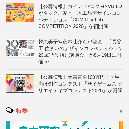
【公募情報】カインズ×コクヨ×VUILD
がタッグ、家具・木工品デザインコン
ペティション「CDM Digi Fab
COMPETITION 2026」を初開催
乾久美子や藤本壮介らが登壇、「長谷
工 住まいのデザインコンペティション
20回記念 特別講演会」が8月19日に開
催
[PR]
【公募情報】大賞賞金100万円！学生
向け創作コンテスト「サイゲームス ク
リエイティブコンテスト2026」が開催
特集
一覧