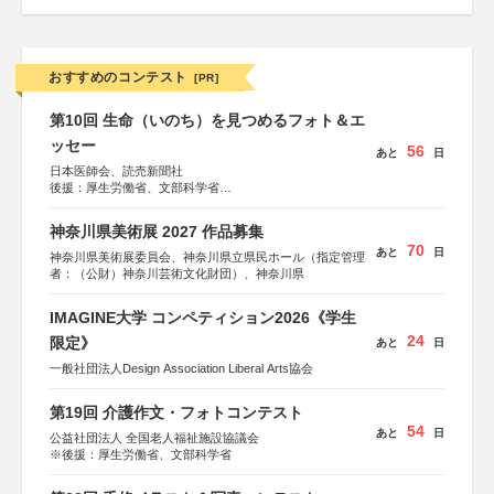
おすすめのコンテスト
[PR]
第10回 生命（いのち）を見つめるフォト＆エ
ッセー
56
あと
日
日本医師会、読売新聞社
後援：厚生労働省、文部科学省
協賛：東京海上日動火災保険株式会社、東京海上日動あん
しん生命保険株式会社
神奈川県美術展 2027 作品募集
70
あと
日
神奈川県美術展委員会、神奈川県立県民ホール（指定管理
者：（公財）神奈川芸術文化財団）、神奈川県
IMAGINE大学 コンペティション2026《学生
24
限定》
あと
日
一般社団法人Design Association Liberal Arts協会
第19回 介護作文・フォトコンテスト
54
あと
日
公益社団法人 全国老人福祉施設協議会
※後援：厚生労働省、文部科学省