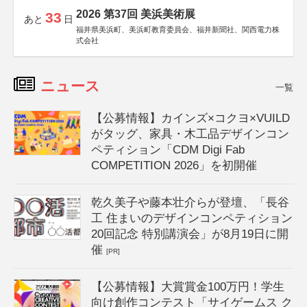
2026 第37回 美浜美術展
33
あと
日
福井県美浜町、美浜町教育委員会、福井新聞社、関西電力株
式会社
ニュース
一覧
【公募情報】カインズ×コクヨ×VUILD
がタッグ、家具・木工品デザインコン
ペティション「CDM Digi Fab
COMPETITION 2026」を初開催
乾久美子や藤本壮介らが登壇、「長谷
工 住まいのデザインコンペティション
20回記念 特別講演会」が8月19日に開
催
[PR]
【公募情報】大賞賞金100万円！学生
向け創作コンテスト「サイゲームス ク