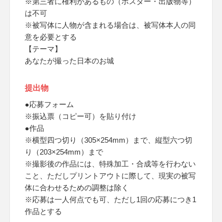
※第三者に権利があるもの（ポスター・出版物等）
は不可
※被写体に人物が含まれる場合は、被写体本人の同
意を必要とする
【テーマ】
あなたが撮った日本のお城
提出物
●応募フォーム
※振込票（コピー可）を貼り付け
●作品
※横型四つ切り（305×254mm）まで、縦型六つ切
り（203×254mm）まで
※撮影後の作品には、特殊加工・合成等を行わない
こと、ただしプリントアウトに際して、現実の被写
体に合わせるための調整は除く
※応募は一人何点でも可、ただし1回の応募につき1
作品とする