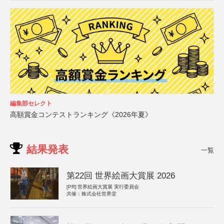
編集部セレクト
高額賞金コンテストランキング《2026年夏》
結果発表
一覧
第22回 世界絵画大賞展 2026
[PR]
世界絵画大賞展 実行委員会
共催：株式会社世界堂