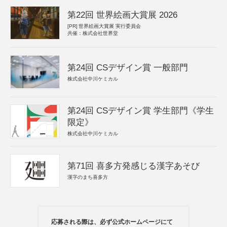
第22回 世界絵画大賞展 2026
[PR]
世界絵画大賞展 実行委員会
共催：株式会社世界堂
第24回 CSデザイン賞 一般部門
株式会社中川ケミカル
第24回 CSデザイン賞 学生部門《学生
限定》
株式会社中川ケミカル
第71回 喜多方発感じる漢字あそび
漢字のまち喜多方
応募される際は、必ず公式ホームページにて