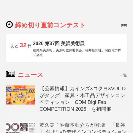
締め切り直前コンテスト
[PR]
2026 第37回 美浜美術展
32
あと
日
福井県美浜町、美浜町教育委員会、福井新聞社、関西電力株
式会社
ニュース
一覧
【公募情報】カインズ×コクヨ×VUILD
がタッグ、家具・木工品デザインコン
ペティション「CDM Digi Fab
COMPETITION 2026」を初開催
乾久美子や藤本壮介らが登壇、「長谷
工 住まいのデザインコンペティション