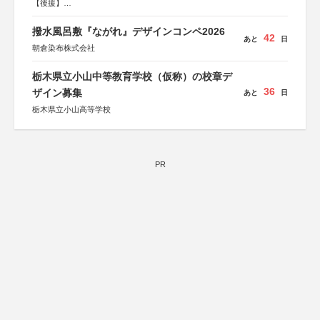
【後援】
総務省消防庁、文部科学省、林野庁、全国森林組合連合
会、森林火災対策協会
撥水風呂敷『ながれ』デザインコンペ2026
42
あと
日
朝倉染布株式会社
栃木県立小山中等教育学校（仮称）の校章デ
36
ザイン募集
あと
日
栃木県立小山高等学校
PR