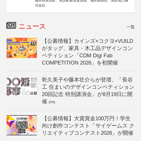
福井県美浜町、美浜町教育委員会、福井新聞社、関西電力株
式会社
ニュース
一覧
【公募情報】カインズ×コクヨ×VUILD
がタッグ、家具・木工品デザインコン
ペティション「CDM Digi Fab
COMPETITION 2026」を初開催
乾久美子や藤本壮介らが登壇、「長谷
工 住まいのデザインコンペティション
20回記念 特別講演会」が8月19日に開
催
[PR]
【公募情報】大賞賞金100万円！学生
向け創作コンテスト「サイゲームス ク
リエイティブコンテスト2026」が開催