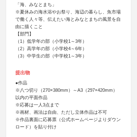
「海、みなとまち」
※夏休みの海水浴やお祭り、海辺の暮らし、魚市場
で働く人々等、伝えたい海とみなとまちの風景を自
由に描くこと
【部門】
（1）低学年の部（小学校1～3年）
（2）高学年の部（小学校4～6年）
（3）中学生の部（中学校1～3年）
提出物
●作品
※八つ切り（270×380mm）～A3（297×420mm）
以内の平面作品
※応募は一人3点まで
※画材、画法は自由、ただし立体作品は不可
※作品裏面に応募票（公式ホームページよりダウン
ロード）を貼り付け