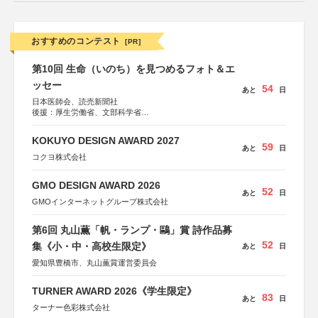
おすすめのコンテスト
[PR]
第10回 生命（いのち）を見つめるフォト＆エ
ッセー
54
あと
日
日本医師会、読売新聞社
後援：厚生労働省、文部科学省
協賛：東京海上日動火災保険株式会社、東京海上日動あん
しん生命保険株式会社
KOKUYO DESIGN AWARD 2027
59
あと
日
コクヨ株式会社
GMO DESIGN AWARD 2026
52
あと
日
GMOインターネットグループ株式会社
第6回 丸山薫「帆・ランプ・鷗」賞 詩作品募
52
集《小・中・高校生限定》
あと
日
愛知県豊橋市、丸山薫賞運営委員会
TURNER AWARD 2026《学生限定》
83
あと
日
ターナー色彩株式会社