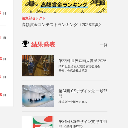
5
日
編集部セレクト
高額賞金コンテストランキング《2026年夏》
4
日
結果発表
一覧
3
日
第22回 世界絵画大賞展 2026
[PR]
世界絵画大賞展 実行委員会
共催：株式会社世界堂
6
日
第24回 CSデザイン賞 一般部
8
日
門
株式会社中川ケミカル
第24回 CSデザイン賞 学生部
門《学生限定》