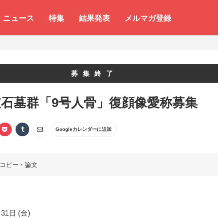
ニュース
特集
結果発表
メルマガ登録
募集終了
支石墓群「9号人骨」復顔像愛称募集
Googleカレンダーに追加
コピー・論文
31日 (金)