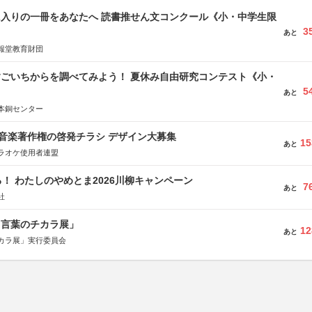
に入りの一冊をあなたへ 読書推せん文コンクール《小・中学生限
3
あと
報堂教育財団
すごいちからを調べてみよう！ 夏休み自由研究コンテスト《小・
5
》
あと
本銅センター
版 音楽著作権の啓発チラシ デザイン大募集
15
あと
ラオケ使用者連盟
！ わたしのやめとま2026川柳キャンペーン
7
あと
社
と言葉のチカラ展」
12
あと
カラ展」実行委員会