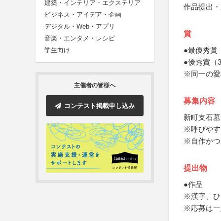
建築・インテリア・エクステリア
作品提出・
ビジネス・アイデア・企画
デジタル・Web・アプリ
賞
音楽・エンタメ・レシピ
●最優秀賞
学生向け
●優秀賞（
※同一の愛
主催者の皆様へ
募集内容
コンテスト掲載申し込み
新町支石墓
※呼びやす
※自作かつ
提出物
●作品
※漢字、ひ
※応募は一