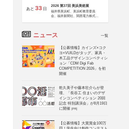
2026 第37回 美浜美術展
33
あと
日
福井県美浜町、美浜町教育委員
会、福井新聞社、関西電力株式会
社
ニュース
一覧
【公募情報】カインズ×コク
ヨ×VUILDがタッグ、家具・
木工品デザインコンペティシ
ョン「CDM Digi Fab
COMPETITION 2026」を初
開催
乾久美子や藤本壮介らが登
壇、「長谷工 住まいのデザ
インコンペティション 20回
記念 特別講演会」が8月19日
に開催
[PR]
【公募情報】大賞賞金100万
円！学生向け創作コンテスト