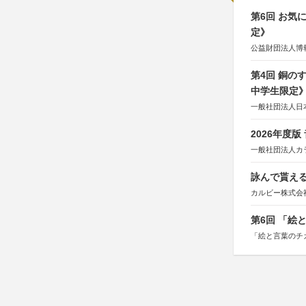
第6回 お気
定》
公益財団法人博
第4回 銅の
中学生限定
一般社団法人日
2026年度
一般社団法人カ
詠んで貰える
カルビー株式会
第6回 「絵
「絵と言葉のチ