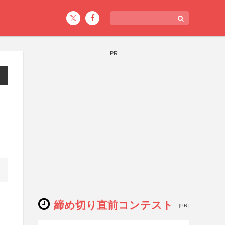
PR
締め切り直前コンテスト
[PR]