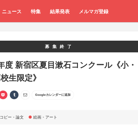
ニュース
特集
結果発表
メルマガ登録
募集終了
年度 新宿区夏目漱石コンクール《小・
高校生限定》
Googleカレンダーに追加
コピー・論文
絵画・アート