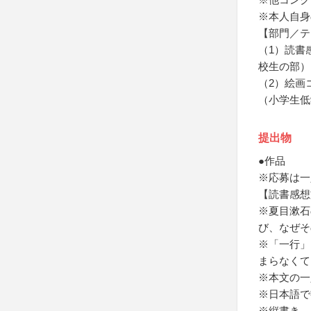
※本人自身
【部門／テ
（1）読書
校生の部）
（2）絵画
（小学生低
提出物
●作品
※応募は一
【読書感想
※夏目漱石
び、なぜそ
※「一行」
まらなくて
※本文の一
※日本語で
※縦書き、