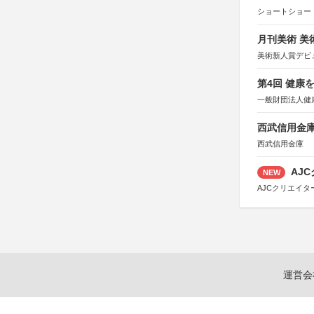
ショートショート
月刊美術 美
美術新人賞デビ
第4回 健康
一般財団法人健
西武信用金庫
西武信用金庫
AJC
NEW
AJCクリエイ
運営会