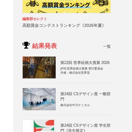
編集部セレクト
高額賞金コンテストランキング《2026年夏》
結果発表
一覧
第22回 世界絵画大賞展 2026
[PR]
世界絵画大賞展 実行委員会
共催：株式会社世界堂
第24回 CSデザイン賞 一般部
門
株式会社中川ケミカル
第24回 CSデザイン賞 学生部
門《学生限定》