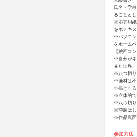
氏名・学校
ることとし
※応募用紙
をホチキス
※パソコン
をホームペ
【絵画コン
※自分がネ
見た世界」
※八つ切り
※画材は不
手描きする
※立体的で
※八つ切り
※額装はし
※作品裏面
参加方法