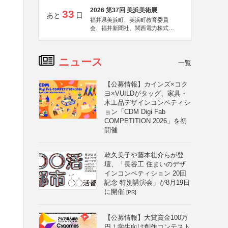
2026 第37回 美浜美術展
33
あと
日
福井県美浜町、美浜町教育委員
会、福井新聞社、関西電力株式会
社
ニュース
一覧
）
【公募情報】カインズ×コク
ヨ×VUILDがタッグ、家具・
木工品デザインコンペティシ
ョン「CDM Digi Fab
COMPETITION 2026」を初
度）
開催
乾久美子や藤本壮介らが登
壇、「長谷工 住まいのデザ
インコンペティション 20回
記念 特別講演会」が8月19日
に開催
[PR]
【公募情報】大賞賞金100万
円！学生向け創作コンテスト