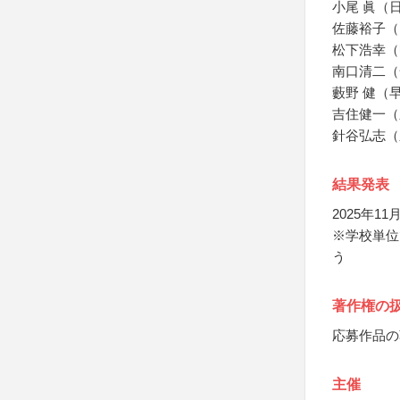
小尾 眞（
佐藤裕子（
松下浩幸（
南口清二（
藪野 健（
吉住健一（
針谷弘志（
結果発表
2025年1
※学校単位
う
著作権の
応募作品の
主催