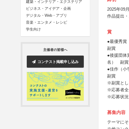
建築・インテリア・エクステリア
ビジネス・アイデア・企画
2025年09月
デジタル・Web・アプリ
作品提出・
音楽・エンタメ・レシピ
学生向け
賞
●最優秀賞
副賞
主催者の皆様へ
●後援団体
コンテスト掲載申し込み
名） 副賞
●佳作（小
副賞
※副賞とし
※応募者全
※応募状況
募集内容
テーマにそ
※他コンク