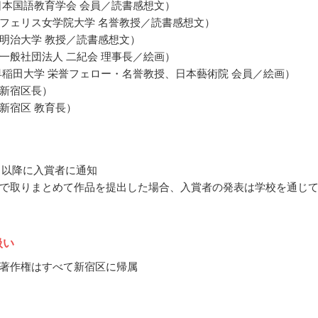
日本国語教育学会 会員／読書感想文）
フェリス女学院大学 名誉教授／読書感想文）
明治大学 教授／読書感想文）
一般社団法人 二紀会 理事長／絵画）
早稲田大学 栄誉フェロー・名誉教授、日本藝術院 会員／絵画）
新宿区長）
新宿区 教育長）
1月以降に入賞者に通知
で取りまとめて作品を提出した場合、入賞者の発表は学校を通じ
扱い
著作権はすべて新宿区に帰属