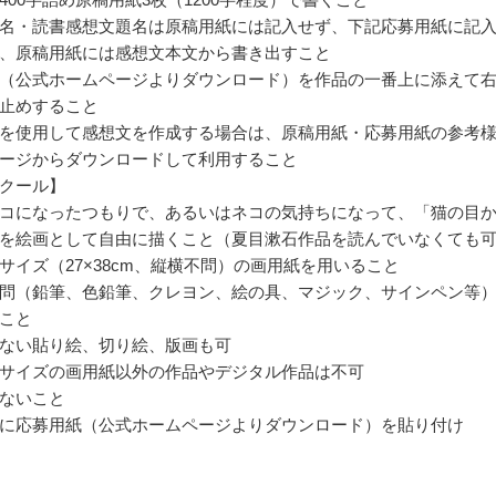
名・読書感想文題名は原稿用紙には記入せず、下記応募用紙に記
、原稿用紙には感想文本文から書き出すこと
（公式ホームページよりダウンロード）を作品の一番上に添えて
止めすること
を使用して感想文を作成する場合は、原稿用紙・応募用紙の参考
ージからダウンロードして利用すること
クール】
コになったつもりで、あるいはネコの気持ちになって、「猫の目
を絵画として自由に描くこと（夏目漱石作品を読んでいなくても
サイズ（27×38cm、縦横不問）の画用紙を用いること
問（鉛筆、色鉛筆、クレヨン、絵の具、マジック、サインペン等
こと
ない貼り絵、切り絵、版画も可
サイズの画用紙以外の作品やデジタル作品は不可
ないこと
に応募用紙（公式ホームページよりダウンロード）を貼り付け