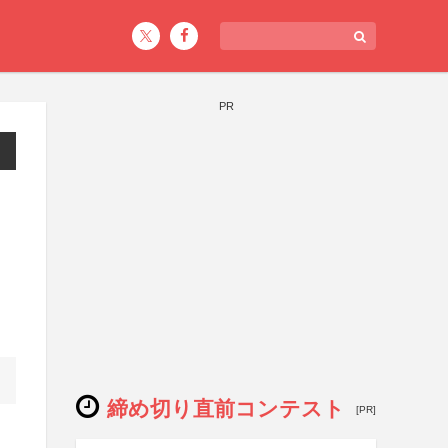
PR
締め切り直前コンテスト
[PR]