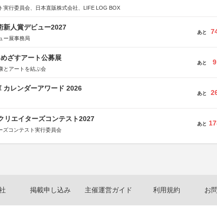
実行委員会、日本直販株式会社、LIFE LOG BOX
術新人賞デビュー2027
7
あと
ュー展事務局
をめざすアート公募展
9
あと
康とアートを結ぶ会
 カレンダーアワード 2026
2
あと
クリエイターズコンテスト2027
17
あと
ターズコンテスト実行委員会
社
掲載申し込み
主催運営ガイド
利用規約
お