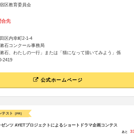
宿区教育委員会
問合先
区内幸町2-1-4
漱石コンクール事務局
漱石、わたしの一行」または「猫になって描いてみよう」係
10-2419
公式ホームページ
ンテスト
[PR]
ゼンツ AYETプロジェクトによるショートドラマ企画コンテス
3
あと