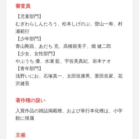
審査員
【児童部門】
むぎわらしんたろう、松本しげのぶ、曽山一寿、村
瀬範行
【少年部門】
青山剛昌、あだち 充、高橋留美子、畑 健二郎
【少女、女性部門】
やぶうち 優、水瀬 藍、宇佐美真紀、岩本ナオ
【青年部門】
浅野いにお、石塚真一、太田垣康男、業田良家、花
沢健吾
著作権の扱い
入賞作品の雑誌掲載権、および単行本化権は、小学
館に帰属
主催