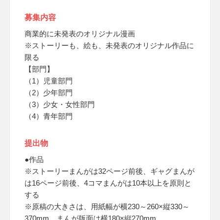
募集内容
商業的に未発表のオリジナル漫画
※ストーリーも、絵も、未発表のオリジナル作品に
限る
【部門】
（1）児童部門
（2）少年部門
（3）少女・女性部門
（4）青年部門
提出物
●作品
※ストーリーまんがは32ページ前後、ギャグまんが
は16ページ前後、4コマまんがは10本以上を原則と
する
※原稿の大きさは、用紙幅が横230～260×縦330～
370mm、まんが版面は横180×縦270mm