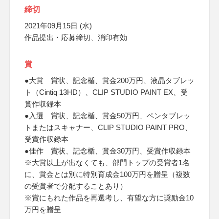
締切
2021年09月15日 (水)
作品提出・応募締切、消印有効
賞
●大賞 賞状、記念楯、賞金200万円、液晶タブレッ
ト（Cintiq 13HD）、CLIP STUDIO PAINT EX、受
賞作収録本
●入選 賞状、記念楯、賞金50万円、ペンタブレッ
トまたはスキャナー、CLIP STUDIO PAINT PRO、
受賞作収録本
●佳作 賞状、記念楯、賞金30万円、受賞作収録本
※大賞以上が出なくても、部門トップの受賞者1名
に、賞金とは別に特別育成金100万円を贈呈（複数
の受賞者で分配することあり）
※賞にもれた作品を再選考し、有望な方に奨励金10
万円を贈呈