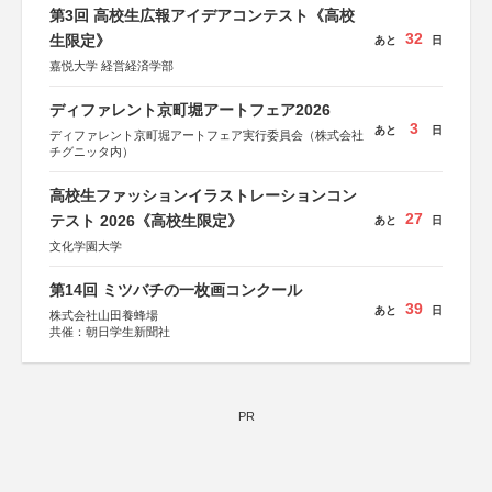
第3回 高校生広報アイデアコンテスト《高校
32
生限定》
あと
日
嘉悦大学 経営経済学部
ディファレント京町堀アートフェア2026
3
あと
日
ディファレント京町堀アートフェア実行委員会（株式会社
チグニッタ内）
高校生ファッションイラストレーションコン
27
テスト 2026《高校生限定》
あと
日
文化学園大学
第14回 ミツバチの一枚画コンクール
39
あと
日
株式会社山田養蜂場
共催：朝日学生新聞社
PR