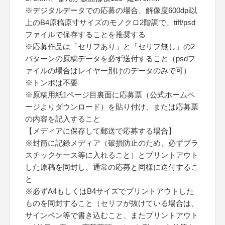
※デジタルデータでの応募の場合、解像度600dpi以
上のB4原稿原寸サイズのモノクロ2階調で、tiff/psd
ファイルで保存することを推奨する
※応募作品は「セリフあり」と「セリフ無し」の2
パターンの原稿データを必ず送付すること（psdフ
ァイルの場合はレイヤー別けのデータのみで可）
※トンボは不要
※原稿用紙1ページ目裏面に応募票（公式ホームペ
ージよりダウンロード）を貼り付け、または応募票
の内容を記入すること
【メディアに保存して郵送で応募する場合】
※封筒に記録メディア（破損防止のため、必ずプラ
スチックケース等に入れること）とプリントアウト
した原稿を同封し、通常の応募と同様に送付するこ
と
※必ずA4もしくはB4サイズでプリントアウトした
ものを同封すること（セリフが抜けている場合は、
サインペン等で書き込むこと、またプリントアウト