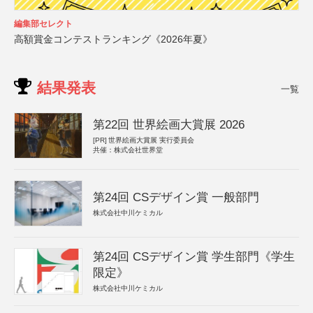
編集部セレクト
高額賞金コンテストランキング《2026年夏》
結果発表
一覧
第22回 世界絵画大賞展 2026
[PR]
世界絵画大賞展 実行委員会
共催：株式会社世界堂
第24回 CSデザイン賞 一般部門
株式会社中川ケミカル
第24回 CSデザイン賞 学生部門《学生
限定》
株式会社中川ケミカル