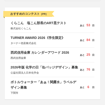
おすすめのコンテスト
[PR]
くらこん 塩こん部長のART昆テスト
53
あと
日
株式会社くらこん
TURNER AWARD 2026《学生限定》
84
あと
日
ターナー色彩株式会社
西武信用金庫 カレンダーアワード 2026
25
あと
日
西武信用金庫
2026年版 化学の日「缶バッジデザイン」募集
76
あと
日
公益社団法人日本化学会
ボトルウォーター「あぁ！関露水」ラベルデ
6
ザイン募集
あと
日
下関市