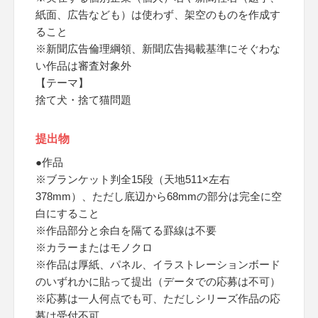
紙面、広告なども）は使わず、架空のものを作成す
ること
※新聞広告倫理綱領、新聞広告掲載基準にそぐわな
い作品は審査対象外
【テーマ】
捨て犬・捨て猫問題
提出物
●作品
※ブランケット判全15段（天地511×左右
378mm）、ただし底辺から68mmの部分は完全に空
白にすること
※作品部分と余白を隔てる罫線は不要
※カラーまたはモノクロ
※作品は厚紙、パネル、イラストレーションボード
のいずれかに貼って提出（データでの応募は不可）
※応募は一人何点でも可、ただしシリーズ作品の応
募は受付不可