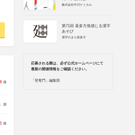
株式会社中川ケミカル
第71回 喜多方発感じる漢字
あそび
漢字のまち喜多方
応募される際は、必ず公式ホームページにて
最新の開催情報をご確認ください。
「登竜門」編集部
6
日
1
日
1
日