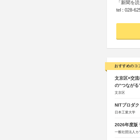
「新聞を読
tel : 028-6
おすすめのコ
文京区×交
の“つながる
文京区
NITプロダ
日本工業大学
2026年度
一般社団法人カ