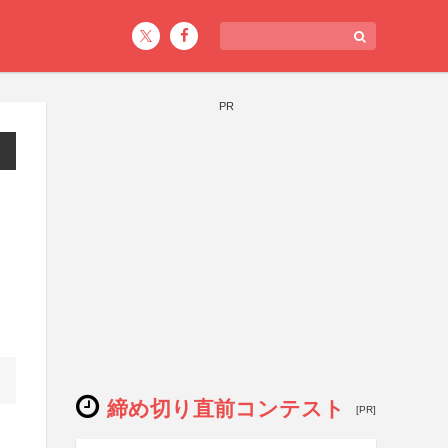
PR
締め切り直前コンテスト
[PR]