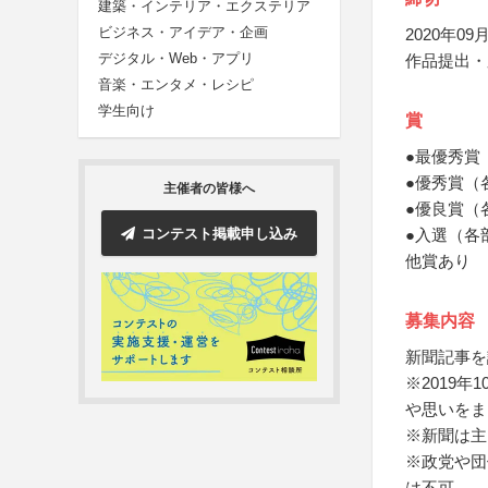
建築・インテリア・エクステリア
ビジネス・アイデア・企画
2020年09月
デジタル・Web・アプリ
作品提出・
音楽・エンタメ・レシピ
学生向け
賞
●最優秀賞
●優秀賞（
主催者の皆様へ
●優良賞（
コンテスト掲載申し込み
●入選（各
他賞あり
募集内容
新聞記事を
※2019
や思いをま
※新聞は主
※政党や団
は不可