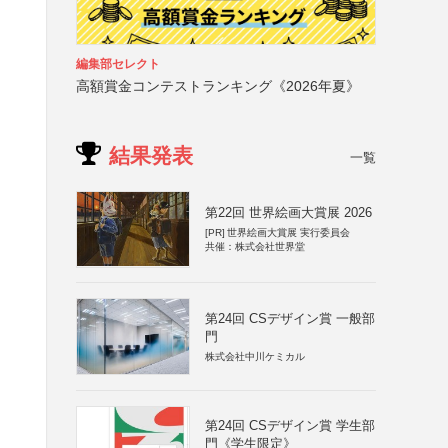
編集部セレクト
高額賞金コンテストランキング《2026年夏》
結果発表
一覧
第22回 世界絵画大賞展 2026
[PR]
世界絵画大賞展 実行委員会
共催：株式会社世界堂
第24回 CSデザイン賞 一般部
門
株式会社中川ケミカル
第24回 CSデザイン賞 学生部
門《学生限定》