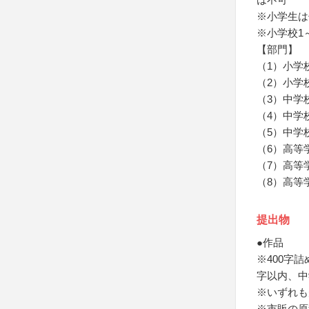
※小学生は
※小学校1
【部門】
（1）小学
（2）小学
（3）中学
（4）中学
（5）中学
（6）高等
（7）高等
（8）高等
提出物
●作品
※400字詰
字以内、中
※いずれも
※市販の原