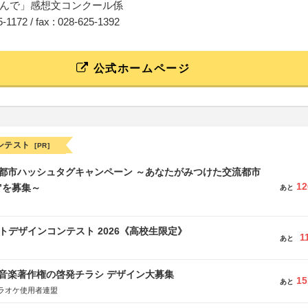
んで」感想文コンクール係
25-1172 / fax : 028-625-1392
公式ホームページ
ンテスト
[PR]
流都市ハッシュタグキャンペーン ～あなたがみつけた交流都市
12
”を募集～
あと
クトデザインコンテスト 2026《高校生限定》
1
あと
版 音楽著作権の啓発チラシ デザイン大募集
15
あと
ラオケ使用者連盟