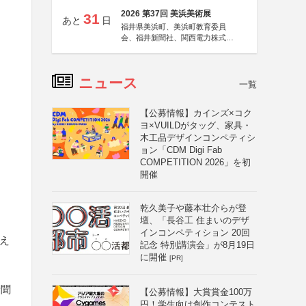
2026 第37回 美浜美術展
31
あと
日
福井県美浜町、美浜町教育委員
会、福井新聞社、関西電力株式会
社
ニュース
一覧
【公募情報】カインズ×コク
ヨ×VUILDがタッグ、家具・
木工品デザインコンペティシ
ョン「CDM Digi Fab
COMPETITION 2026」を初
開催
乾久美子や藤本壮介らが登
壇、「長谷工 住まいのデザ
インコンペティション 20回
考え
記念 特別講演会」が8月19日
に開催
[PR]
新聞
【公募情報】大賞賞金100万
円！学生向け創作コンテスト