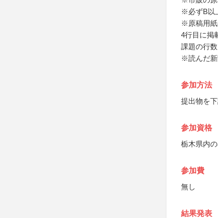
※必ずB以
※原稿用紙
4行目に掲
課題の行数
※読んだ新
参加方法
提出物を下
参加資格
栃木県内の
参加費
無し
結果発表