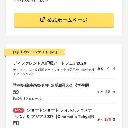
tel : 055-981-8239
公式ホームページ
おすすめのコンテスト
[PR]
ディファレント京町堀アートフェア2026
2
あと
日
ディファレント京町堀アートフェア実行委員会（株式会社
チグニッタ内）
学生短編映画祭 FFF-S 第9回大会《学生限
29
定》
あと
日
株式会社フェローズ
ショートショート フィルムフェステ
NEW
ィバル ＆ アジア 2027【Cinematic Tokyo部
176
あと
日
門】