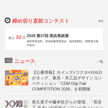
締め切り直前コンテスト
[PR]
2026 第37回 美浜美術展
32
あと
日
福井県美浜町、美浜町教育委員会、福井新聞社、関西電力株
式会社
ニュース
一覧
【公募情報】カインズ×コクヨ×VUILD
がタッグ、家具・木工品デザインコン
ペティション「CDM Digi Fab
COMPETITION 2026」を初開催
乾久美子や藤本壮介らが登壇、「長谷
工 住まいのデザインコンペティション