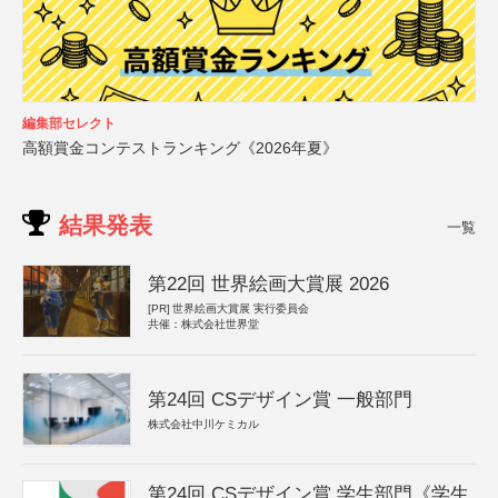
編集部セレクト
高額賞金コンテストランキング《2026年夏》
結果発表
一覧
第22回 世界絵画大賞展 2026
[PR]
世界絵画大賞展 実行委員会
共催：株式会社世界堂
第24回 CSデザイン賞 一般部門
株式会社中川ケミカル
第24回 CSデザイン賞 学生部門《学生