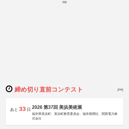
PR
締め切り直前コンテスト
[PR]
2026 第37回 美浜美術展
33
あと
日
福井県美浜町、美浜町教育委員会、福井新聞社、関西電力株
式会社