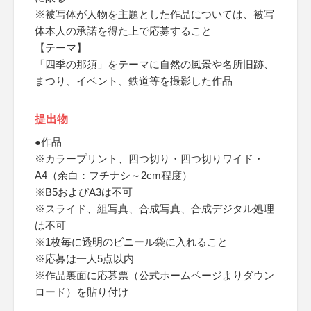
※被写体が人物を主題とした作品については、被写
体本人の承諾を得た上で応募すること
【テーマ】
「四季の那須」をテーマに自然の風景や名所旧跡、
まつり、イベント、鉄道等を撮影した作品
提出物
●作品
※カラープリント、四つ切り・四つ切りワイド・
A4（余白：フチナシ～2cm程度）
※B5およびA3は不可
※スライド、組写真、合成写真、合成デジタル処理
は不可
※1枚毎に透明のビニール袋に入れること
※応募は一人5点以内
※作品裏面に応募票（公式ホームページよりダウン
ロード）を貼り付け