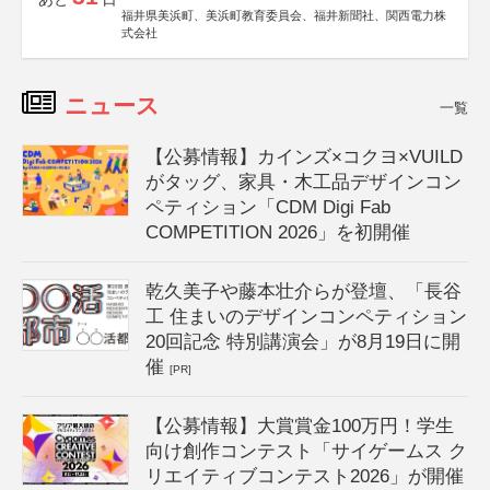
福井県美浜町、美浜町教育委員会、福井新聞社、関西電力株
式会社
ニュース
一覧
【公募情報】カインズ×コクヨ×VUILD
がタッグ、家具・木工品デザインコン
ペティション「CDM Digi Fab
COMPETITION 2026」を初開催
乾久美子や藤本壮介らが登壇、「長谷
工 住まいのデザインコンペティション
20回記念 特別講演会」が8月19日に開
催
[PR]
【公募情報】大賞賞金100万円！学生
向け創作コンテスト「サイゲームス ク
リエイティブコンテスト2026」が開催