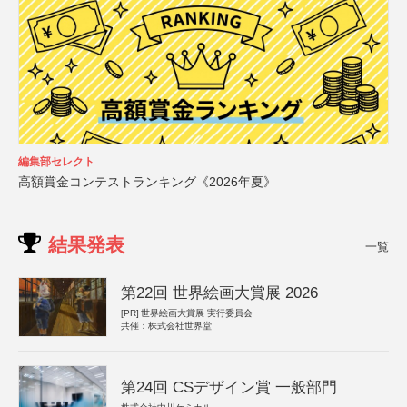
編集部セレクト
高額賞金コンテストランキング《2026年夏》
結果発表
一覧
第22回 世界絵画大賞展 2026
[PR]
世界絵画大賞展 実行委員会
共催：株式会社世界堂
第24回 CSデザイン賞 一般部門