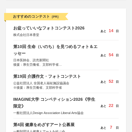
おすすめのコンテスト
[PR]
お盆っていいなフォトコンテスト2026
14
あと
日
株式会社日本香堂
第10回 生命（いのち）を見つめるフォト＆エ
ッセー
54
あと
日
日本医師会、読売新聞社
後援：厚生労働省、文部科学省
協賛：東京海上日動火災保険株式会社、東京海上日動あん
しん生命保険株式会社
第19回 介護作文・フォトコンテスト
52
あと
日
公益社団法人 全国老人福祉施設協議会
※後援：厚生労働省、文部科学省
IMAGINE大学 コンペティション2026《学生
22
限定》
あと
日
一般社団法人Design Association Liberal Arts協会
第4回 健康をめざすアート公募展
7
あと
日
一般財団法人健康とアートを結ぶ会