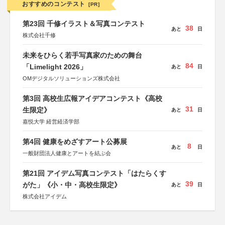
おすすめのコンテスト
[PR]
第23回 千修イラスト＆写真コンテスト
38
あと
日
株式会社千修
未来をひらく若手写真家のための舞台
84
「Limelight 2026」
あと
日
OMデジタルソリューションズ株式会社
第3回 高校生広報アイデアコンテスト《高校
31
生限定》
あと
日
嘉悦大学 経営経済学部
第4回 健康をめざすアート公募展
8
あと
日
一般財団法人健康とアートを結ぶ会
第21回 アイデム写真コンテスト「はたらくす
39
がた」《小・中・高校生限定》
あと
日
株式会社アイデム