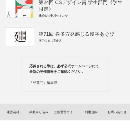
第24回 CSデザイン賞 学生部門《学生
限定》
株式会社中川ケミカル
第71回 喜多方発感じる漢字あそび
漢字のまち喜多方
応募される際は、必ず公式ホームページにて
最新の開催情報をご確認ください。
「登竜門」編集部
運営会社
掲載申し込み
主催運営ガイド
利用規約
お問い合わせ