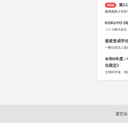
第1
NEW
慶應義塾大学医
KOKUYO DE
コクヨ株式会社
資産形成学生
一般社団法人資
令和8年度
生限定》
文部科学省、特
運営会