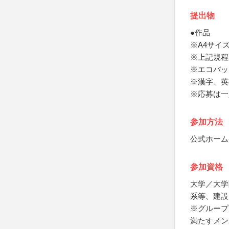
提出物
●作品
※A4サイズ
※上記規程
※エコバッ
※漢字、英
※応募は一
参加方法
公式ホーム
参加資格
大学／大学
系等、建設
※グループ
満たすメン