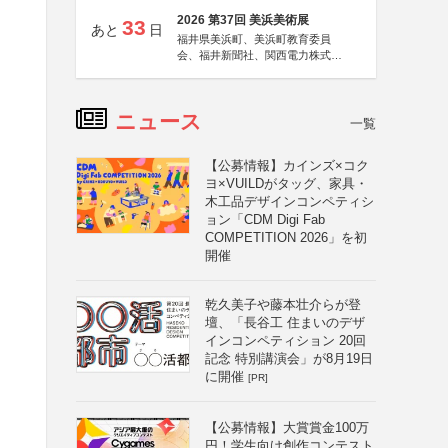
2026 第37回 美浜美術展
33
あと
日
福井県美浜町、美浜町教育委員
会、福井新聞社、関西電力株式会
社
ニュース
一覧
【公募情報】カインズ×コク
ヨ×VUILDがタッグ、家具・
木工品デザインコンペティシ
ョン「CDM Digi Fab
COMPETITION 2026」を初
開催
乾久美子や藤本壮介らが登
壇、「長谷工 住まいのデザ
インコンペティション 20回
記念 特別講演会」が8月19日
に開催
[PR]
【公募情報】大賞賞金100万
円！学生向け創作コンテスト