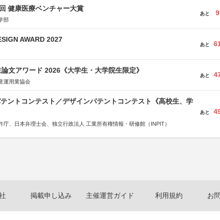
1回 健康医療ベンチャー大賞
9
あと
学部
SIGN AWARD 2027
6
あと
論文アワード 2026《大学生・大学院生限定》
4
あと
産運用業協会
 パテントコンテスト／デザインパテントコンテスト《高校生、学
4
あと
許庁、日本弁理士会、独立行政法人 工業所有権情報・研修館（INPIT）
社
掲載申し込み
主催運営ガイド
利用規約
お