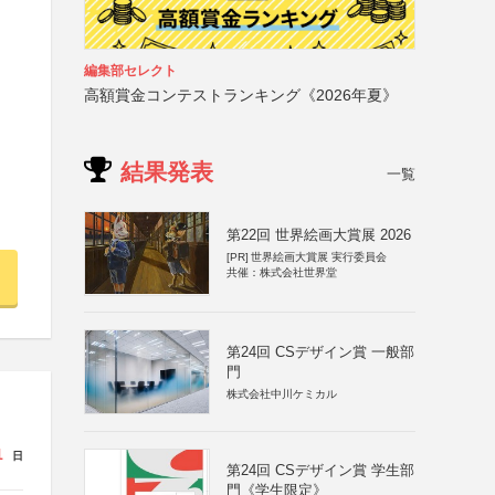
編集部セレクト
高額賞金コンテストランキング《2026年夏》
結果発表
一覧
第22回 世界絵画大賞展 2026
[PR]
世界絵画大賞展 実行委員会
共催：株式会社世界堂
第24回 CSデザイン賞 一般部
門
株式会社中川ケミカル
1
日
第24回 CSデザイン賞 学生部
門《学生限定》