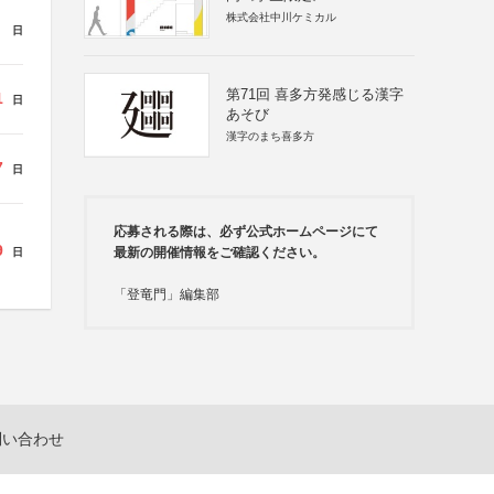
株式会社中川ケミカル
日
第71回 喜多方発感じる漢字
1
日
あそび
漢字のまち喜多方
7
日
応募される際は、必ず公式ホームページにて
9
最新の開催情報をご確認ください。
日
「登竜門」編集部
問い合わせ