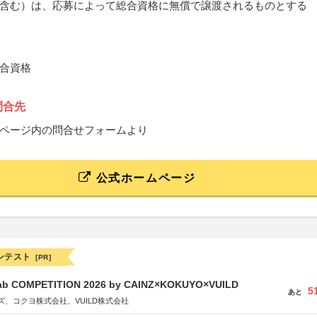
含む）は、応募によって総合資格に無償で譲渡されるものとする
合資格
問合先
ページ内の問合せフォームより
公式ホームページ
ンテスト
[PR]
Fab COMPETITION 2026 by CAINZ×KOKUYO×VUILD
5
あと
、コクヨ株式会社、VUILD株式会社