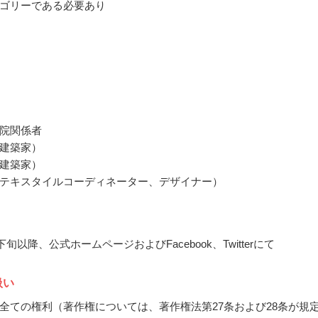
ゴリーである必要あり
院関係者
建築家）
建築家）
テキスタイルコーディネーター、デザイナー）
月下旬以降、公式ホームページおよびFacebook、Twitterにて
扱い
全ての権利（著作権については、著作権法第27条および28条が規