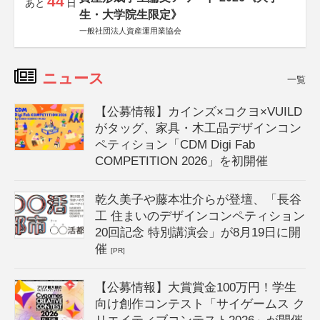
44
あと
日
生・大学院生限定》
一般社団法人資産運用業協会
ニュース
一覧
【公募情報】カインズ×コクヨ×VUILD
がタッグ、家具・木工品デザインコン
ペティション「CDM Digi Fab
COMPETITION 2026」を初開催
乾久美子や藤本壮介らが登壇、「長谷
工 住まいのデザインコンペティション
20回記念 特別講演会」が8月19日に開
催
[PR]
【公募情報】大賞賞金100万円！学生
向け創作コンテスト「サイゲームス ク