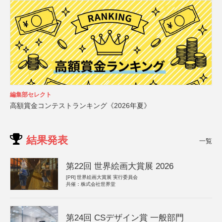
編集部セレクト
高額賞金コンテストランキング《2026年夏》
結果発表
一覧
第22回 世界絵画大賞展 2026
[PR]
世界絵画大賞展 実行委員会
共催：株式会社世界堂
第24回 CSデザイン賞 一般部門