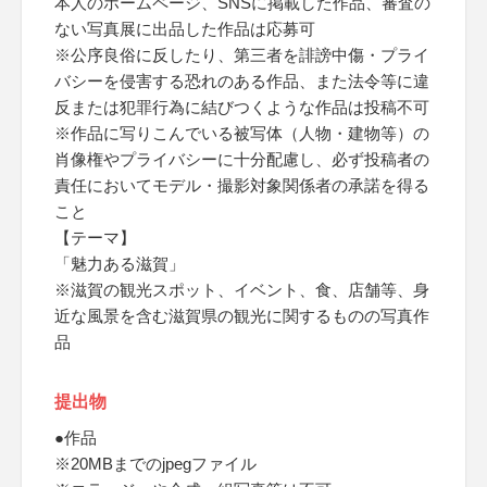
本人のホームページ、SNSに掲載した作品、審査の
ない写真展に出品した作品は応募可
※公序良俗に反したり、第三者を誹謗中傷・プライ
バシーを侵害する恐れのある作品、また法令等に違
反または犯罪行為に結びつくような作品は投稿不可
※作品に写りこんでいる被写体（人物・建物等）の
肖像権やプライバシーに十分配慮し、必ず投稿者の
責任においてモデル・撮影対象関係者の承諾を得る
こと
【テーマ】
「魅力ある滋賀」
※滋賀の観光スポット、イベント、食、店舗等、身
近な風景を含む滋賀県の観光に関するものの写真作
品
提出物
●作品
※20MBまでのjpegファイル