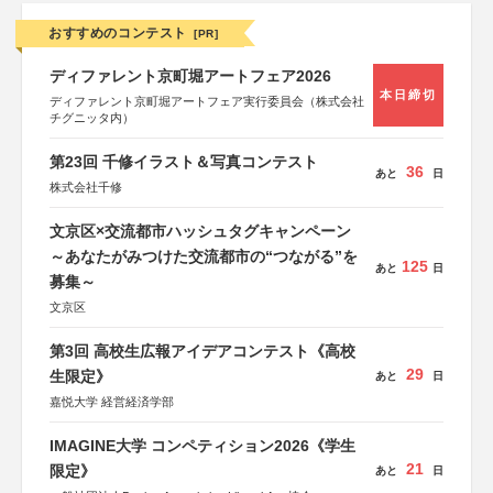
おすすめのコンテスト
[PR]
ディファレント京町堀アートフェア2026
本日締切
ディファレント京町堀アートフェア実行委員会（株式会社
チグニッタ内）
第23回 千修イラスト＆写真コンテスト
36
あと
日
株式会社千修
文京区×交流都市ハッシュタグキャンペーン
～あなたがみつけた交流都市の“つながる”を
125
あと
日
募集～
文京区
第3回 高校生広報アイデアコンテスト《高校
29
生限定》
あと
日
嘉悦大学 経営経済学部
IMAGINE大学 コンペティション2026《学生
21
限定》
あと
日